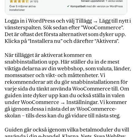
Logga in i WordPress och välj Tillägg → Lägg till nytt i
vänsterspalten. Sök sedan efter ”WooCommerce”.
Det är oftast det första alternativet som dyker upp.
Klicka på “Installera nu” och därefter “Aktivera”.
När tillägget är aktiverat kommer en
snabbinstallation upp. Här ställer du in de mest
viktiga delarna av din webbshop, som valuta, länder,
momssatser och vikt- och måttenheter. Vi
rekommenderar att du gör snabbinstallationen för
varje sida du tänkt använda WooCommerce till. Om
guiden inte dyker upp kan du också ställa in valen
under WooCommerce → Inställningar. Vi kommer
gå igenom dessa i nästa del av WooCommerce-
skolan – tills dess kan du gå vidare till nästa steg.
Guiden går också igenom vilka betalmoduler du vill
använda i din e-handel. Klarna, Nets, Svea WebPay,