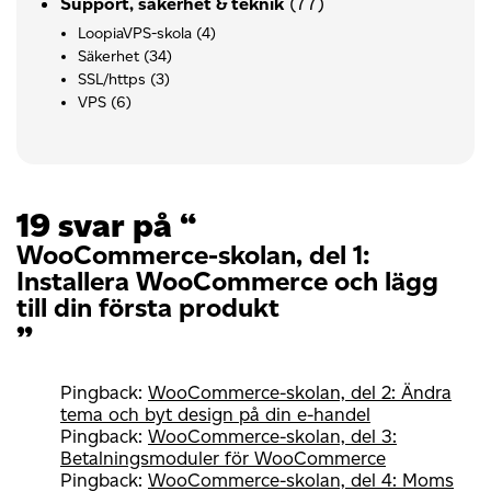
(77)
Support, säkerhet & teknik
LoopiaVPS-skola
(4)
Säkerhet
(34)
SSL/https
(3)
VPS
(6)
19 svar på “
WooCommerce-skolan, del 1:
Installera WooCommerce och lägg
till din första produkt
”
Pingback:
WooCommerce-skolan, del 2: Ändra
tema och byt design på din e-handel
Pingback:
WooCommerce-skolan, del 3:
Betalningsmoduler för WooCommerce
Pingback:
WooCommerce-skolan, del 4: Moms