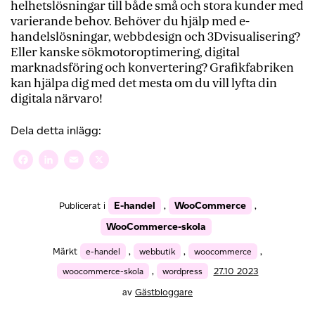
helhetslösningar till både små och stora kunder med
varierande behov. Behöver du hjälp med e-
handelslösningar, webbdesign och 3Dvisualisering?
Eller kanske sökmotoroptimering, digital
marknadsföring och konvertering? Grafikfabriken
kan hjälpa dig med det mesta om du vill lyfta din
digitala närvaro!
Dela detta inlägg:
Facebook
LinkedIn
Email
X
E-handel
WooCommerce
Publicerat i
,
,
WooCommerce-skola
Märkt
e-handel
,
webbutik
,
woocommerce
,
woocommerce-skola
,
wordpress
27.10 2023
av
Gästbloggare