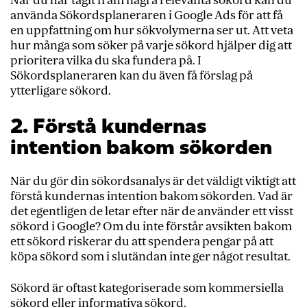
När du har tagit fram några relevanta sökord kan du
använda Sökordsplaneraren i Google Ads för att få
en uppfattning om hur sökvolymerna ser ut. Att veta
hur många som söker på varje sökord hjälper dig att
prioritera vilka du ska fundera på. I
Sökordsplaneraren kan du även få förslag på
ytterligare sökord.
2. Förstå kundernas
intention bakom sökorden
När du gör din sökordsanalys är det väldigt viktigt att
förstå kundernas intention bakom sökorden. Vad är
det egentligen de letar efter när de använder ett visst
sökord i Google? Om du inte förstår avsikten bakom
ett sökord riskerar du att spendera pengar på att
köpa sökord som i slutändan inte ger något resultat.
Sökord är oftast kategoriserade som kommersiella
sökord eller informativa sökord.