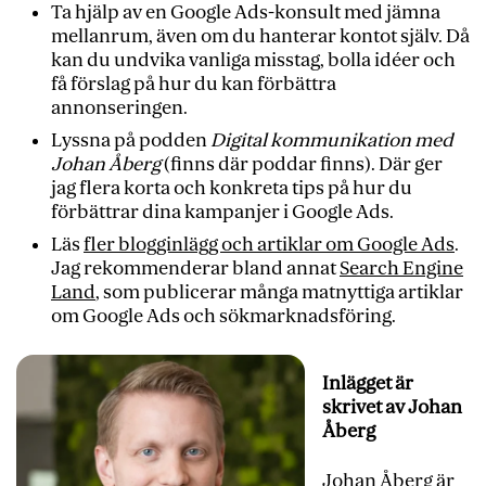
Ta hjälp av en Google Ads-konsult med jämna
mellanrum, även om du hanterar kontot själv. Då
kan du undvika vanliga misstag, bolla idéer och
få förslag på hur du kan förbättra
annonseringen.
Lyssna på podden
Digital kommunikation med
Johan Åberg
(finns där poddar finns). Där ger
jag flera korta och konkreta tips på hur du
förbättrar dina kampanjer i Google Ads.
Läs
fler blogginlägg och artiklar om Google Ads
.
Jag rekommenderar bland annat
Search Engine
Land
, som publicerar många matnyttiga artiklar
om Google Ads och sökmarknadsföring.
Inlägget är
skrivet av Johan
Åberg
Johan Åberg är