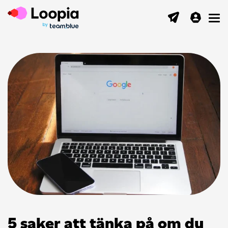
Toggl
5 saker att tänka på om du