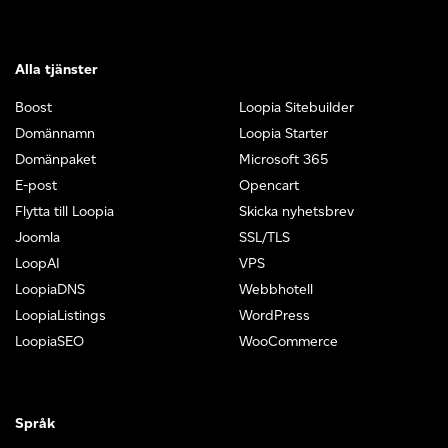
Alla tjänster
Boost
Loopia Sitebuilder
Domännamn
Loopia Starter
Domänpaket
Microsoft 365
E-post
Opencart
Flytta till Loopia
Skicka nyhetsbrev
Joomla
SSL/TLS
LoopAI
VPS
LoopiaDNS
Webbhotell
LoopiaListings
WordPress
LoopiaSEO
WooCommerce
Språk