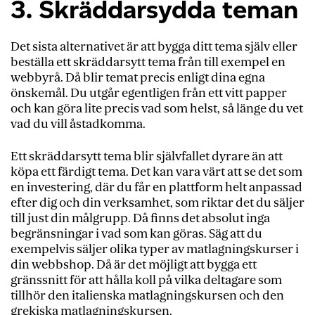
3. Skräddarsydda teman
Det sista alternativet är att bygga ditt tema själv eller
beställa ett skräddarsytt tema från till exempel en
webbyrå.
Då blir temat precis enligt dina egna
önskemål.
Du utgår egentligen från ett vitt papper
och kan göra lite precis vad som helst, så länge du vet
vad du vill åstadkomma.
Ett skräddarsytt tema blir självfallet dyrare än att
köpa ett färdigt tema. Det kan vara värt att se det som
en investering, där du får en plattform helt anpassad
efter dig och din verksamhet, som riktar det du säljer
till just din målgrupp. Då finns det absolut inga
begränsningar i vad som kan göras. Säg att du
exempelvis säljer olika typer av matlagningskurser i
din webbshop. Då är det möjligt att bygga ett
gränssnitt för att hålla koll på vilka deltagare som
tillhör den italienska matlagningskursen och den
grekiska matlagningskursen.