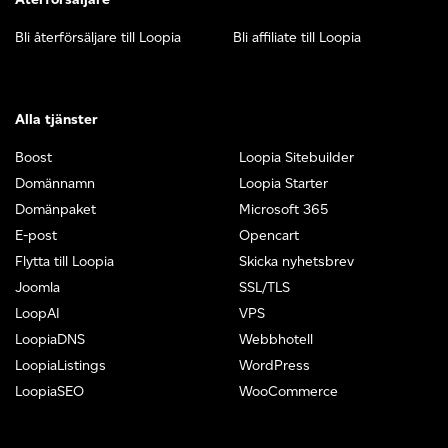
Bli återförsäljare till Loopia
Bli affiliate till Loopia
Alla tjänster
Boost
Loopia Sitebuilder
Domännamn
Loopia Starter
Domänpaket
Microsoft 365
E-post
Opencart
Flytta till Loopia
Skicka nyhetsbrev
Joomla
SSL/TLS
LoopAI
VPS
LoopiaDNS
Webbhotell
LoopiaListings
WordPress
LoopiaSEO
WooCommerce