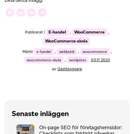
Dela detta inlägg:
Facebook
LinkedIn
Email
X
E-handel
WooCommerce
Publicerat i
,
,
WooCommerce-skola
Märkt
e-handel
,
webbutik
,
woocommerce
,
woocommerce-skola
,
wordpress
03.11 2023
av
Gästbloggare
Senaste inläggen
On-page SEO för företagshemsidor:
Checklista som faktiskt påverkar