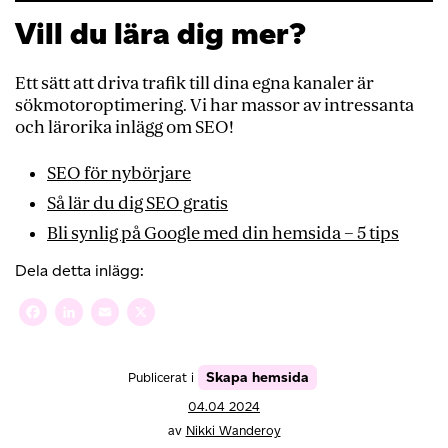
Vill du lära dig mer?
Ett sätt att driva trafik till dina egna kanaler är
sökmotoroptimering. Vi har massor av intressanta
och lärorika inlägg om SEO!
SEO för nybörjare
Så lär du dig SEO gratis
Bli synlig på Google med din hemsida – 5 tips
Dela detta inlägg:
Facebook
LinkedIn
Email
X
Skapa hemsida
Publicerat i
04.04 2024
av
Nikki Wanderoy