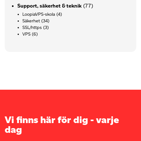
(77)
Support, säkerhet & teknik
LoopiaVPS-skola
(4)
Säkerhet
(34)
SSL/https
(3)
VPS
(6)
Vi finns här för dig - varje
dag