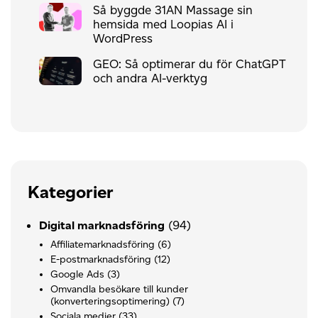
Så byggde 31AN Massage sin
hemsida med Loopias AI i
WordPress
GEO: Så optimerar du för ChatGPT
och andra AI-verktyg
Kategorier
(94)
Digital marknadsföring
Affiliatemarknadsföring
(6)
E-postmarknadsföring
(12)
Google Ads
(3)
Omvandla besökare till kunder
(konverteringsoptimering)
(7)
Sociala medier
(33)