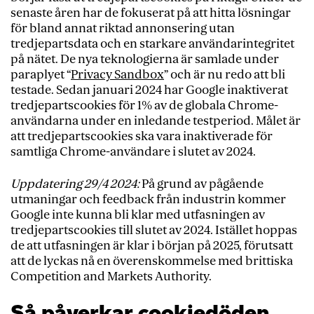
senaste åren har de fokuserat på att hitta lösningar
för bland annat riktad annonsering utan
tredjepartsdata och en starkare användarintegritet
på nätet. De nya teknologierna är samlade under
paraplyet “
Privacy Sandbox
” och är nu redo att bli
testade. Sedan januari 2024 har Google inaktiverat
tredjepartscookies för 1% av de globala Chrome-
användarna under en inledande testperiod. Målet är
att tredjepartscookies ska vara inaktiverade för
samtliga Chrome-användare i slutet av 2024.
Uppdatering 29/4 2024:
På grund av pågående
utmaningar och feedback från industrin kommer
Google inte kunna bli klar med utfasningen av
tredjepartscookies till slutet av 2024. Istället hoppas
de att utfasningen är klar i början på 2025, förutsatt
att de lyckas nå en överenskommelse med brittiska
Competition and Markets Authority.
Så påverkar cookiedöden