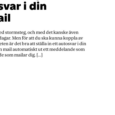
var i din
il
ed stormsteg, och med det kanske även
dagar. Men för att du ska kunna koppla av
en är det bra att ställa in ett autosvar i din
in mail automatiskt ut ett meddelande som
l de som mailar dig. […]