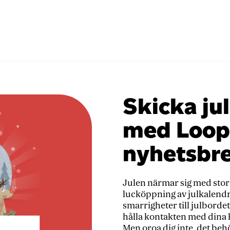
Loopia-
mail
Skicka jul
med Loop
nyhetsbr
Julen närmar sig med storm
lucköppning av julkalendr
smarrigheter till julbordet.
hålla kontakten med dina 
Men oroa dig inte, det behö