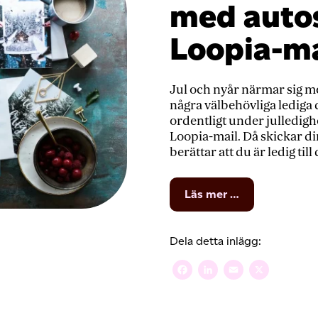
med autos
Loopia-ma
Jul och nyår närmar sig m
några välbehövliga lediga 
ordentligt under julledighet
Loopia-mail. Då skickar d
berättar att du är ledig til
from
Läs mer …
Koppla
av
under
Dela detta inlägg:
julen
med
Facebook
LinkedIn
Email
X
autosvar
i
din