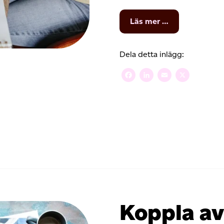
from
Läs mer …
Vad
är
ett
Dela detta inlägg:
domännamn?
Så
Facebook
LinkedIn
Email
X
här
förklarar
vi
det
Koppla av