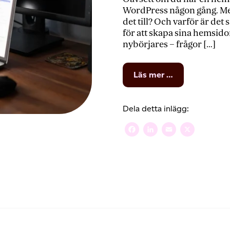
WordPress någon gång. Me
det till? Och varför är det
för att skapa sina hemsido
nybörjares – frågor […]
from
Läs mer …
Vad
är
WordPress?
Dela detta inlägg:
En
guide
Facebook
LinkedIn
Email
X
för
nybörjare