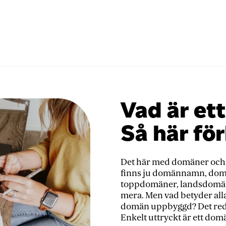
hemsida
Vad är e
Så här för
Det här med domäner och
finns ju domännamn, do
toppdomäner, landsdomän
mera. Men vad betyder all
domän uppbyggd? Det rede
Enkelt uttryckt är ett do