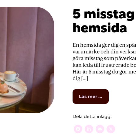
5 misstag
hemsida
En hemsida ger dig en spän
varumärke och din verksamh
göra misstag som påverka
kan leda till frustrerade 
Här är 5 misstag du gör m
dig […]
from
Läs mer …
5
misstag
du
Dela detta inlägg:
gör
med
Facebook
LinkedIn
Email
X
din