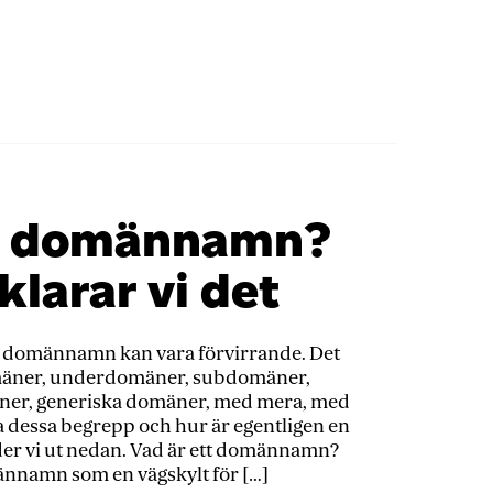
tt domännamn?
klarar vi det
 domännamn kan vara förvirrande. Det
mäner, underdomäner, subdomäner,
er, generiska domäner, med mera, med
a dessa begrepp och hur är egentligen en
r vi ut nedan. Vad är ett domännamn?
männamn som en vägskylt för […]