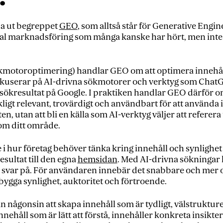
da ut begreppet
GEO
, som alltså står för Generative Engin
tal marknadsföring som många kanske har hört, men inte h
ökmotoroptimering) handlar GEO om att optimera innehåll 
fokuserar på AI-drivna sökmotorer och verktyg som ChatG
 sökresultat på Google. I praktiken handlar GEO därför o
igt relevant, trovärdigt och användbart för att använda i s
en, utan att bli en källa som AI-verktyg väljer att referera 
nom ditt område.
te i hur företag behöver tänka kring innehåll och synlighet
resultat till den egna
hemsidan
. Med AI-drivna sökningar 
a svar på. För användaren innebär det snabbare och mer o
 bygga synlighet, auktoritet och förtroende.
än någonsin att skapa innehåll som är tydligt, välstruktur
nnehåll som är lätt att förstå, innehåller konkreta insikte