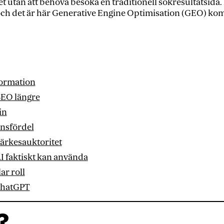
t utan att behöva besöka en traditionell sökresultatsida
och det är här Generative Engine Optimisation (GEO) ko
ormation
 SEO längre
in
ensfördel
märkesauktoritet
I faktiskt kan använda
ar roll
ChatGPT
?