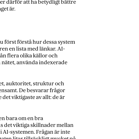
därför att ha betydligt bättre
get är.
u först förstå hur dessa system
n en lista med länkar. AI-
n flera olika källor och
 nätet, använda indexerade
t, auktoritet, struktur och
ensamt. De besvarar frågor
det viktigaste av allt: de är
en bara om en bra
s det viktiga skillnader mellan
i AI-systemen. Frågan är inte
gen litar tillräckligt mycket på