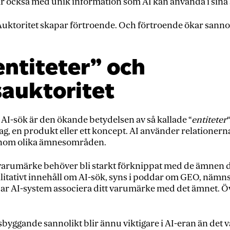
ar också med unik information som AI kan använda i sina 
 Auktoritet skapar förtroende. Och förtroende ökar sanno
entiteter” och
auktoritet
AI-sök är den ökande betydelsen av så kallade “
entiteter
ag, en produkt eller ett koncept. AI använder relationerna
 inom olika ämnesområden.
t varumärke behöver bli starkt förknippat med de ämnen du
itativt innehåll om AI-sök, syns i poddar om GEO, nämns 
rjar AI-system associera ditt varumärke med det ämnet. Ö
yggande sannolikt blir ännu viktigare i AI-eran än det va