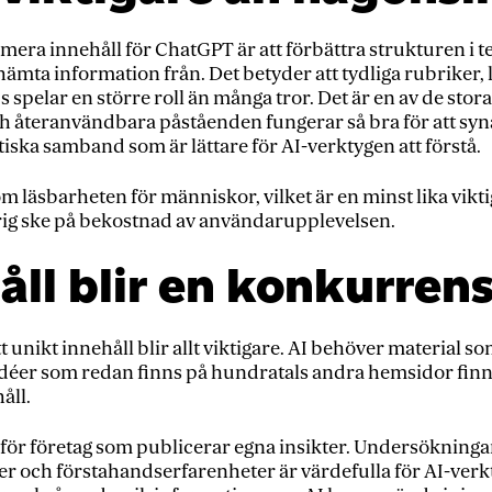
timera innehåll för ChatGPT är att förbättra strukturen i 
 hämta information från. Det betyder att tydliga rubriker, 
s spelar en större roll än många tror. Det är en av de stor
 återanvändbara påståenden fungerar så bra för att syna
ska samband som är lättare för AI-verktygen att förstå.
m läsbarheten för människor, vilket är en minst lika vikti
drig ske på bekostnad av användarupplevelsen.
åll blir en konkurren
t unikt innehåll blir allt viktigare. AI behöver material som 
er som redan finns på hundratals andra hemsidor finns 
åll.
för företag som publicerar egna insikter. Undersökninga
 och förstahandserfarenheter är värdefulla för AI-verkty