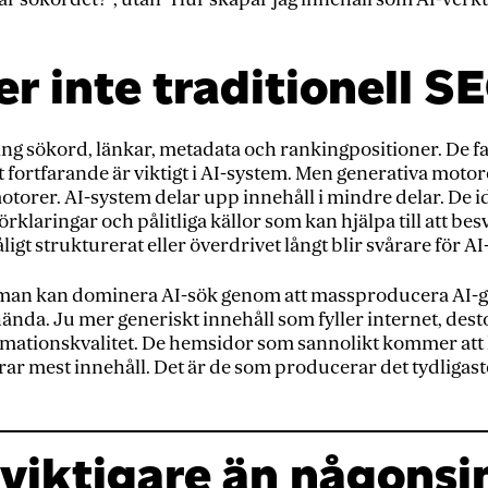
er inte traditionell S
ing sökord, länkar, metadata och rankingpositioner. De f
et fortfarande är viktigt i AI-system. Men generativa motor
motorer. AI-system delar upp innehåll i mindre delar. De i
förklaringar och pålitliga källor som kan hjälpa till att b
ligt strukturerat eller överdrivet långt blir svårare för AI
att man kan dominera AI-sök genom att massproducera AI-g
ända. Ju mer generiskt innehåll som fyller internet, dest
mationskvalitet. De hemsidor som sannolikt kommer att ly
r mest innehåll. Det är de som producerar det tydligast
 viktigare än någonsi