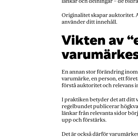
länkar och delningar – de bidr
Originalitet skapar auktoritet.
använder ditt innehåll.
Vikten av “
varumärkes
En annan stor förändring inom 
varumärke, en person, ett föret
förstå auktoritet och relevans
I praktiken betyder det att dit
regelbundet publicerar högkval
länkar från relevanta sidor bö
upp och förstärks.
Det är också därför varumärkesb