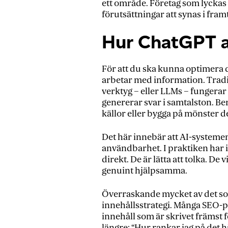
ett område. Företag som lyckas
förutsättningar att synas i fra
Hur ChatGPT a
För att du ska kunna optimera 
arbetar med information. Tradi
verktyg – eller LLMs – fungerar 
genererar svar i samtalston. 
källor eller bygga på mönster d
Det här innebär att AI-systemen
användbarhet. I praktiken har 
direkt. De är lätta att tolka. De 
genuint hjälpsamma.
Överraskande mycket av det som
innehållsstrategi. Många SEO-pri
innehåll som är skrivet främst 
längre: “Hur rankar jag på det h