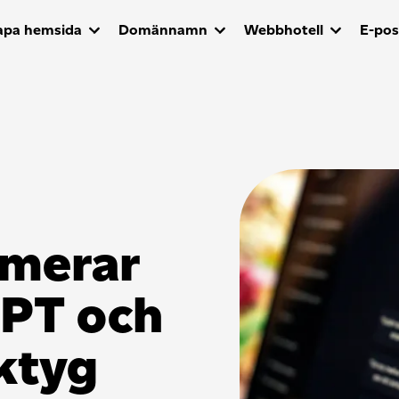
apa hemsida
Domännamn
Webbhotell
E-pos
imerar
GPT och
ktyg