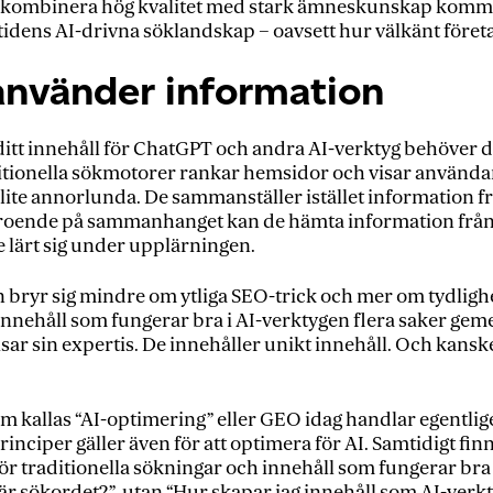
 kombinera hög kvalitet med stark ämneskunskap kommer 
mtidens AI-drivna söklandskap – oavsett hur välkänt företa
nvänder information
ditt innehåll för ChatGPT och andra AI-verktyg behöver d
tionella sökmotorer rankar hemsidor och visar användare
lite annorlunda. De sammanställer istället information frå
Beroende på sammanhanget kan de hämta information från
e lärt sig under upplärningen.
 bryr sig mindre om ytliga SEO-trick och mer om tydlighe
innehåll som fungerar bra i AI-verktygen flera saker gem
visar sin expertis. De innehåller unikt innehåll. Och kanske 
 kallas “AI-optimering” eller GEO idag handlar egentlig
nciper gäller även för att optimera för AI. Samtidigt finn
för traditionella sökningar och innehåll som fungerar bra 
är sökordet?”, utan “Hur skapar jag innehåll som AI-verkty