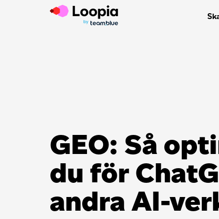
Sk
GEO: Så opt
du för Chat
andra AI-ver