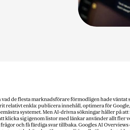
 vad de flesta marknadsförare förmodligen hade väntat s
rit relativt enkla: publicera innehåll, optimera för Googl
bemästra systemet. Men AI-drivna sökningar håller på att
 att klicka sig igenom listor med länkar använder allt fle
 frågor och få färdiga svar tillbaka. Googles AI Overviews