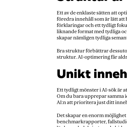
Ett av de enklaste sätten att op
föredra innehåll som är lätt att
förklaringar och ett tydligt foku
liknande format med tydliga och
skapar nämligen tydliga semanti
Bra struktur förbättrar dessuto
struktur. AI-optimering får al
Unikt inneh
Ett tydligt mönster i AI-sök är at
Om du bara upprepar samma idé
AI:n att prioritera just ditt inneh
Det skapar en enorm möjlighet 
benchmarkrapporter, fallstudier