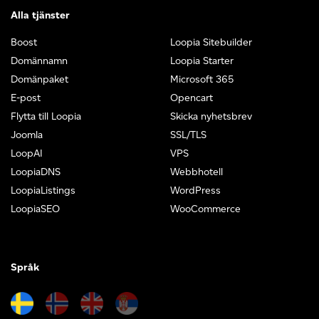
Alla tjänster
Boost
Loopia Sitebuilder
Domännamn
Loopia Starter
Domänpaket
Microsoft 365
E-post
Opencart
Flytta till Loopia
Skicka nyhetsbrev
Joomla
SSL/TLS
LoopAI
VPS
LoopiaDNS
Webbhotell
LoopiaListings
WordPress
LoopiaSEO
WooCommerce
Språk