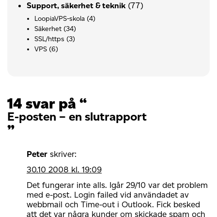
(77)
Support, säkerhet & teknik
LoopiaVPS-skola
(4)
Säkerhet
(34)
SSL/https
(3)
VPS
(6)
14 svar på “
E-posten – en slutrapport
”
Peter
skriver:
30.10 2008 kl. 19:09
Det fungerar inte alls. Igår 29/10 var det problem
med e-post. Login failed vid användadet av
webbmail och Time-out i Outlook. Fick besked
att det var några kunder om skickade spam och