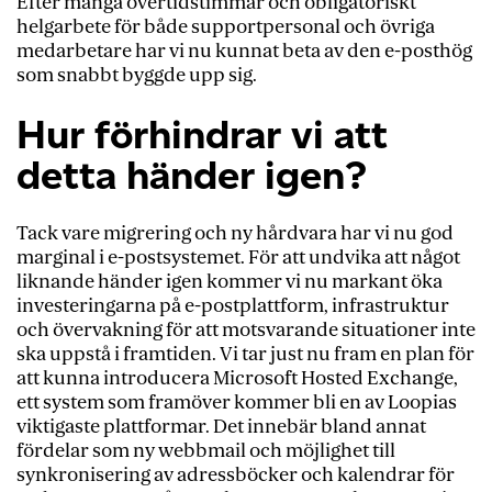
Efter många övertidstimmar och obligatoriskt
helgarbete för både supportpersonal och övriga
medarbetare har vi nu kunnat beta av den e-posthög
som snabbt byggde upp sig.
Hur förhindrar vi att
detta händer igen?
Tack vare migrering och ny hårdvara har vi nu god
marginal i e-postsystemet. För att undvika att något
liknande händer igen kommer vi nu markant öka
investeringarna på e-postplattform, infrastruktur
och övervakning för att motsvarande situationer inte
ska uppstå i framtiden. Vi tar just nu fram en plan för
att kunna introducera Microsoft Hosted Exchange,
ett system som framöver kommer bli en av Loopias
viktigaste plattformar. Det innebär bland annat
fördelar som ny webbmail och möjlighet till
synkronisering av adressböcker och kalendrar för