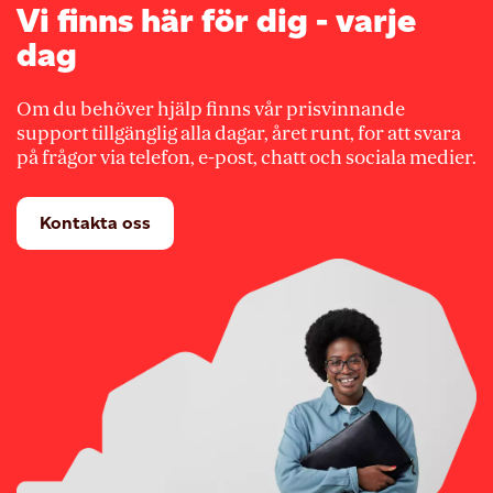
Vi finns här för dig - varje
dag
Om du behöver hjälp finns vår prisvinnande
support tillgänglig alla dagar, året runt, for att svara
på frågor via telefon, e-post, chatt och sociala medier.
Kontakta oss