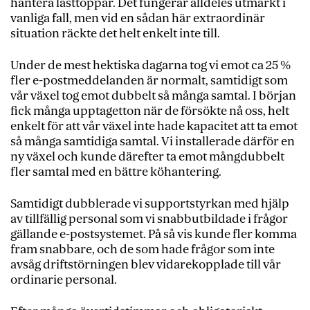
hantera lasttoppar. Det fungerar alldeles utmärkt i
vanliga fall, men vid en sådan här extraordinär
situation räckte det helt enkelt inte till.
Under de mest hektiska dagarna tog vi emot ca 25 %
fler e-postmeddelanden är normalt, samtidigt som
vår växel tog emot dubbelt så många samtal. I början
fick många upptagetton när de försökte nå oss, helt
enkelt för att vår växel inte hade kapacitet att ta emot
så många samtidiga samtal. Vi installerade därför en
ny växel och kunde därefter ta emot mångdubbelt
fler samtal med en bättre köhantering.
Samtidigt dubblerade vi supportstyrkan med hjälp
av tillfällig personal som vi snabbutbildade i frågor
gällande e-postsystemet. På så vis kunde fler komma
fram snabbare, och de som hade frågor som inte
avsåg driftstörningen blev vidarekopplade till vår
ordinarie personal.