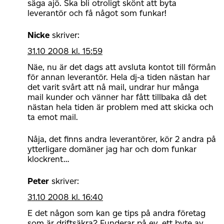
säga ajö. Ska bli otroligt skönt att byta
leverantör och få något som funkar!
Nicke
skriver:
31.10 2008 kl. 15:59
Näe, nu är det dags att avsluta kontot till förmån
för annan leverantör. Hela dj-a tiden nästan har
det varit svårt att nå mail, undrar hur många
mail kunder och vänner har fått tillbaka då det
nästan hela tiden är problem med att skicka och
ta emot mail.
Nåja, det finns andra leverantörer, kör 2 andra på
ytterligare domäner jag har och dom funkar
klockrent…
Peter
skriver:
31.10 2008 kl. 16:40
E det någon som kan ge tips på andra företag
som är driftsäkra? Funderar på ev. ett byte av