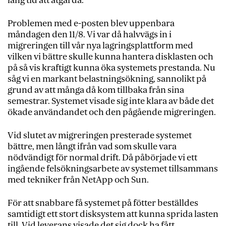
lång tid att åtgärda.
Problemen med e-posten blev uppenbara
måndagen den 11/8. Vi var då halvvägs in i
migreringen till vår nya lagringsplattform med
vilken vi bättre skulle kunna hantera disklasten och
på så vis kraftigt kunna öka systemets prestanda. Nu
såg vi en markant belastningsökning, sannolikt på
grund av att många då kom tillbaka från sina
semestrar. Systemet visade sig inte klara av både det
ökade användandet och den pågående migreringen.
Vid slutet av migreringen presterade systemet
bättre, men långt ifrån vad som skulle vara
nödvändigt för normal drift. Då påbörjade vi ett
ingående felsökningsarbete av systemet tillsammans
med tekniker från NetApp och Sun.
För att snabbare få systemet på fötter beställdes
samtidigt ett stort disksystem att kunna sprida lasten
till. Vid leverans visade det sig dock ha fått