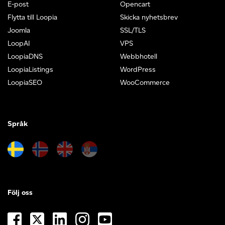
E-post
Opencart
Flytta till Loopia
Skicka nyhetsbrev
Joomla
SSL/TLS
LoopAI
VPS
LoopiaDNS
Webbhotell
LoopiaListings
WordPress
LoopiaSEO
WooCommerce
Språk
Följ oss