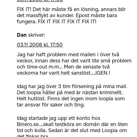
FIX IT! Det här måste få en lösning, annars blir
det massflykt av kunder. Epost måste bara
fungera. FIX IT FIX IT FIX IT FIX IT!
Dan
skriver:
03.11 2008 kl. 17:50
Jag har haft problem med mailen i över två
veckor, innan dess har det varit lite små problem
och time-out m.m… Men de senaste två
veckorna har varit helt sanslöst….IGEN !
Idag har jag över 3 tim försening på mina mail.
Det loopia håller på med är nästan kriminellt.
Helt hutlöst. Finns det ingen inom loopia som
tar ansvar för saker och ting.
Idag startade jag upp ett konto hos
Binero.se….skall testköra en domän där en liten
tid och kolla. Sedan är det slut med Loopia om
det finkar bra….