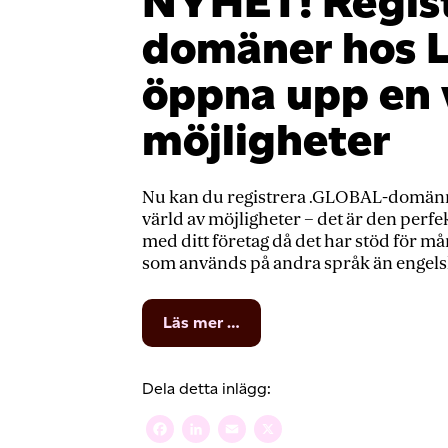
NYHET! Regis
domäner hos L
öppna upp en 
möjligheter
Nu kan du registrera .GLOBAL-domän
värld av möjligheter – det är den perf
med ditt företag då det har stöd för m
som används på andra språk än engelska
from
Läs mer …
NYHET!
Registrera
.GLOBAL-
Dela detta inlägg:
domäner
hos
Facebook
LinkedIn
Email
X
Loopia