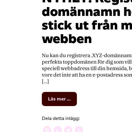
domännamn ho
stick ut från
webben
Nu kan du registrera .XYZ-domännamn h
perfekta toppdomänen för dig som vill
speciell webbadress till din hemsida, 
vore det inte att ha en e-postadress som
[…]
from
Läs mer …
NYHET!
Registrera
.XYZ-
Dela detta inlägg:
domännamn
hos
Facebook
LinkedIn
Email
X