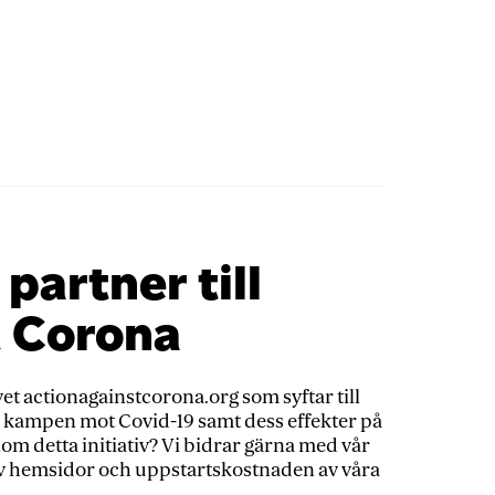
 partner till
t Corona
tivet actionagainstcorona.org som syftar till
t i kampen mot Covid-19 samt dess effekter på
nom detta initiativ? Vi bidrar gärna med vår
v hemsidor och uppstartskostnaden av våra