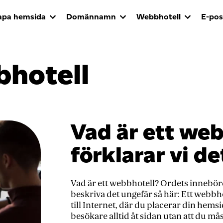
apa hemsida
Domännamn
Webbhotell
E-pos
hotell
Vad är ett web
förklarar vi de
Vad är ett webbhotell? Ordets innebörd ä
beskriva det ungefär så här: Ett webbh
till Internet, där du placerar din hem
besökare alltid åt sidan utan att du m