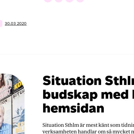
Loopia
och
stick
ut
30.03 2020
från
mängden
på
webben
Situation Sthl
budskap med h
hemsidan
Situation Sthlm är mest känt som tidn
verksamheten handlar om så mycket mer