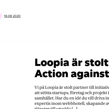
och
öppna
upp
19.08 2020
en
värld
av
möjligheter
Loopia är stolt
Action agains
Vi på Loopia är stolt partner till initia
att stötta startups, företag och projek
samhället. Har du en idé du vill driva i
expertis inom webbhotell, skapande a
tjänster till utvalda […]