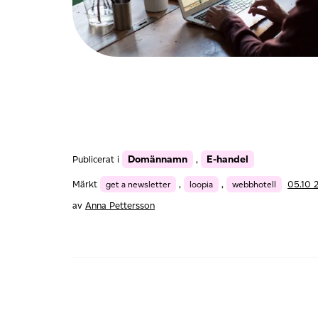
Domännamn
E-handel
Publicerat i
,
Märkt
get a newsletter
,
loopia
,
webbhotell
05.10 
av
Anna Pettersson