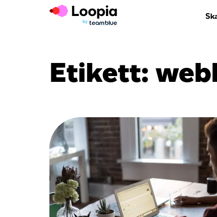
Sk
Etikett:
webb