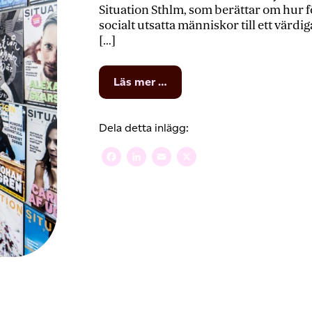
Situation Sthlm, som berättar om hur f
socialt utsatta människor till ett värdi
[…]
from
Läs mer …
Situation
Sthlm
sprider
Dela detta inlägg:
sitt
budskap
Facebook
LinkedIn
Email
X
med
hjälp
av
hemsidan