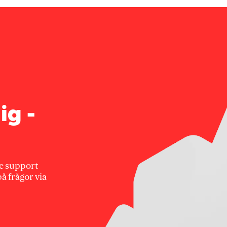
ig -
e support
 på frågor via