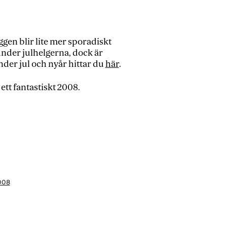
ggen blir lite mer sporadiskt
under julhelgerna, dock är
der jul och nyår hittar du
här
.
 ett fantastiskt 2008.
2008