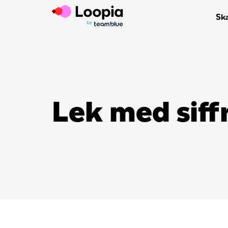
Sk
Lek med siff