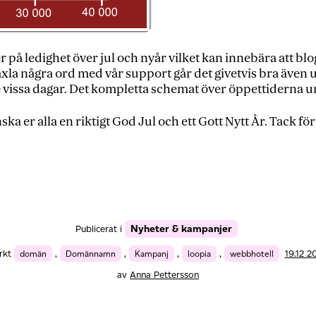
på ledighet över jul och nyår vilket kan innebära att blo
växla några ord med vår support går det givetvis bra även 
vissa dagar. Det kompletta schemat över öppettiderna un
ska er alla en riktigt God Jul och ett Gott Nytt År. Tack för
Nyheter & kampanjer
Publicerat i
rkt
domän
,
Domännamn
,
Kampanj
,
loopia
,
webbhotell
19.12 
av
Anna Pettersson