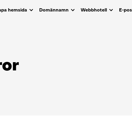
apa hemsida
Domännamn
Webbhotell
E-pos
ror