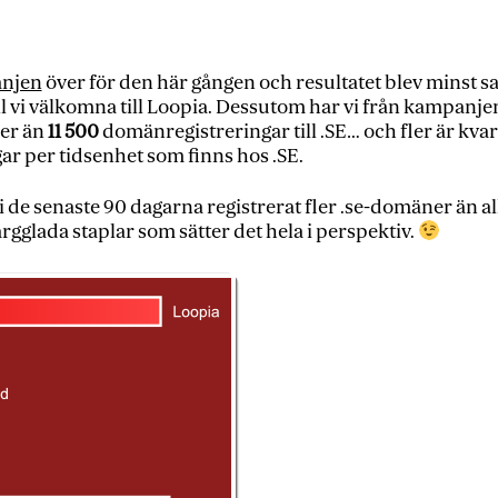
anjen
över för den här gången och resultatet blev minst s
 vi välkomna till Loopia. Dessutom har vi från kampanjen
ler än
11 500
domänregistreringar till .SE… och fler är kva
gar per tidsenhet som finns hos .SE.
vi de senaste 90 dagarna registrerat fler .se-domäner än 
ärgglada staplar som sätter det hela i perspektiv.