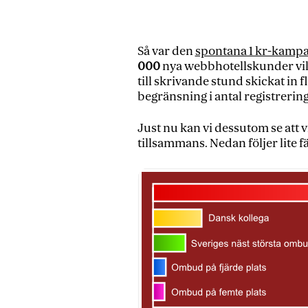
Så var den
spontana 1 kr-kamp
000
nya webbhotellskunder vill
till skrivande stund skickat in f
begränsning i antal registrerin
Just nu kan vi dessutom se att 
tillsammans. Nedan följer lite f