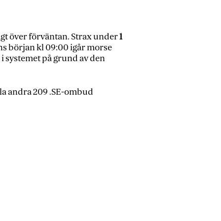
agt över förväntan. Strax under
1
s början kl 09:00 igår morse
r i systemet på grund av den
alla andra 209 .SE-ombud