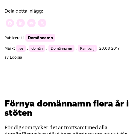
ditt
företags
Dela detta inlägg:
synlighet
på
Facebook
LinkedIn
Email
X
webben
med
Domännamn
Publicerat i
ett
domännamn
Märkt
.se
,
domän
,
Domännamn
,
Kampanj
20.03 2017
av
Loopia
Förnya domännamn flera år i
stöten
För dig som tycker det är tröttsamt med alla