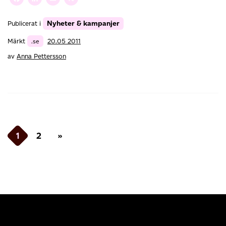
Facebook
LinkedIn
Email
X
Nyheter & kampanjer
Publicerat i
Märkt
.se
20.05 2011
av
Anna Pettersson
Inläggsnavigering
1
2
»