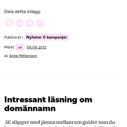
på
Webbkomet-
Dela detta inlägg:
prisutdelning
och
Facebook
LinkedIn
Email
X
Internet
Discovery
Nyheter & kampanjer
Publicerat i
Day
Märkt
.se
06.09 2012
av
Anna Pettersson
Intressant läsning om
domännamn
.SE släpper med jämna mellanrum guider som du