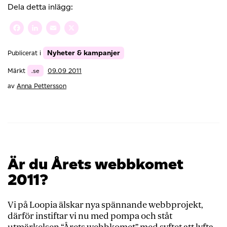
Aerts,
Dela detta inlägg:
vd
på
Facebook
LinkedIn
Email
X
IIS
Nyheter & kampanjer
Publicerat i
Märkt
.se
09.09 2011
av
Anna Pettersson
Är du Årets webbkomet
2011?
Vi på Loopia älskar nya spännande webbprojekt,
därför instiftar vi nu med pompa och ståt