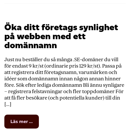
Öka ditt företags synlighet
på webben med ett
domännamn
Just nu beställer du så många .SE-domäner du vill
för endast 9 kr/st (ordinarie pris 129 kr/st). Passa på
att registrera ditt företagsnamn, varumärken och
idéer som domännamn innan någon annan hinner
före. Sök efter lediga domännamn Bli ännu synligare
– registrera felstavningar och fler toppdomäner För
att få fler besökare (och potentiella kunder) till din
[…]
from
Läs mer …
Öka