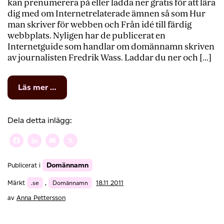
kan prenumerera på eller ladda ner gratis för att lära
dig med om Internetrelaterade ämnen så som Hur
man skriver för webben och Från idé till färdig
webbplats. Nyligen har de publicerat en
Internetguide som handlar om domännamn skriven
av journalisten Fredrik Wass. Laddar du ner och […]
from
Läs mer …
Intressant
läsning
om
Dela detta inlägg:
domännamn
Facebook
LinkedIn
Email
X
Domännamn
Publicerat i
Märkt
.se
,
Domännamn
18.11 2011
av
Anna Pettersson