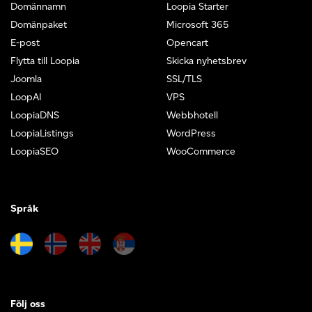
Domännamn
Loopia Starter
Domänpaket
Microsoft 365
E-post
Opencart
Flytta till Loopia
Skicka nyhetsbrev
Joomla
SSL/TLS
LoopAI
VPS
LoopiaDNS
Webbhotell
LoopiaListings
WordPress
LoopiaSEO
WooCommerce
Språk
Följ oss