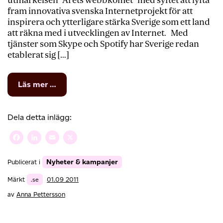
utmärkelsen “Årets webbkomet” med syftet att lyfta
fram innovativa svenska Internetprojekt för att
inspirera och ytterligare stärka Sverige som ett land
att räkna med i utvecklingen av Internet. Med
tjänster som Skype och Spotify har Sverige redan
etablerat sig […]
from
Läs mer …
Är
du
Årets
Dela detta inlägg:
webbkomet
2011?
Facebook
LinkedIn
Email
X
Nyheter & kampanjer
Publicerat i
Märkt
.se
01.09 2011
av
Anna Pettersson