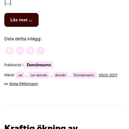
[…]
from
Läs mer …
Skydda
ditt
företag
Dela detta inlägg:
och
dina
Facebook
LinkedIn
Email
X
varumärken
online
Domännamn
Publicerat i
som
domännamn
Märkt
.se
,
.se-domän
,
domän
,
Domännamn
09.10 2017
av
Anna Pettersson
Kraftig ökning av