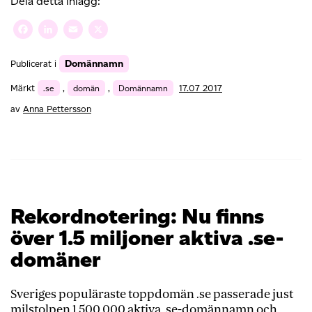
Dela detta inlägg:
nyregistrerade
.se-
Facebook
LinkedIn
Email
X
domännamn
andra
Domännamn
Publicerat i
kvartalet
–
Märkt
.se
,
domän
,
Domännamn
17.07 2017
allt
fler
av
Anna Pettersson
vill
synas
på
webben
Rekordnotering: Nu finns
över 1.5 miljoner aktiva .se-
domäner
Sveriges populäraste toppdomän .se passerade just
milstolpen 1 500 000 aktiva .se-domännamn och