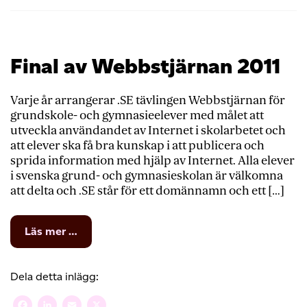
Final av Webbstjärnan 2011
Varje år arrangerar .SE tävlingen Webbstjärnan för
grundskole- och gymnasieelever med målet att
utveckla användandet av Internet i skolarbetet och
att elever ska få bra kunskap i att publicera och
sprida information med hjälp av Internet. Alla elever
i svenska grund- och gymnasieskolan är välkomna
att delta och .SE står för ett domännamn och ett […]
from
Läs mer …
Final
av
Webbstjärnan
Dela detta inlägg:
2011