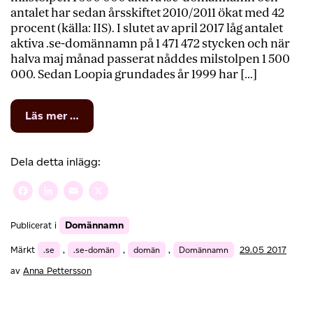
antalet har sedan årsskiftet 2010/2011 ökat med 42
procent (källa: IIS). I slutet av april 2017 låg antalet
aktiva .se-domännamn på 1 471 472 stycken och när
halva maj månad passerat nåddes milstolpen 1 500
000. Sedan Loopia grundades år 1999 har […]
from
Läs mer …
Rekordnotering:
Nu
finns
Dela detta inlägg:
över
1.5
Facebook
LinkedIn
Email
X
miljoner
aktiva
Domännamn
Publicerat i
.se-
domäner
Märkt
.se
,
.se-domän
,
domän
,
Domännamn
29.05 2017
av
Anna Pettersson