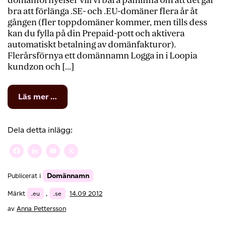
domänförnyelser vill vi bara påminna om att det går
bra att förlänga .SE- och .EU-domäner flera år åt
gången (fler toppdomäner kommer, men tills dess
kan du fylla på din Prepaid-pott och aktivera
automatiskt betalning av domänfakturor).
Flerårsförnya ett domännamn Logga in i Loopia
kundzon och […]
from
Läs mer …
Förnya
domännamn
flera
Dela detta inlägg:
år
i
Facebook
LinkedIn
Email
X
stöten
Domännamn
Publicerat i
Märkt
.eu
,
.se
14.09 2012
av
Anna Pettersson