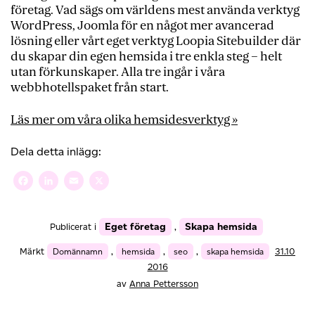
företag. Vad sägs om världens mest använda verktyg
WordPress, Joomla för en något mer avancerad
lösning eller vårt eget verktyg Loopia Sitebuilder där
du skapar din egen hemsida i tre enkla steg – helt
utan förkunskaper. Alla tre ingår i våra
webbhotellspaket från start.
Läs mer om våra olika hemsidesverktyg »
Dela detta inlägg:
Facebook
LinkedIn
Email
X
Eget företag
Skapa hemsida
Publicerat i
,
Märkt
Domännamn
,
hemsida
,
seo
,
skapa hemsida
31.10
2016
av
Anna Pettersson