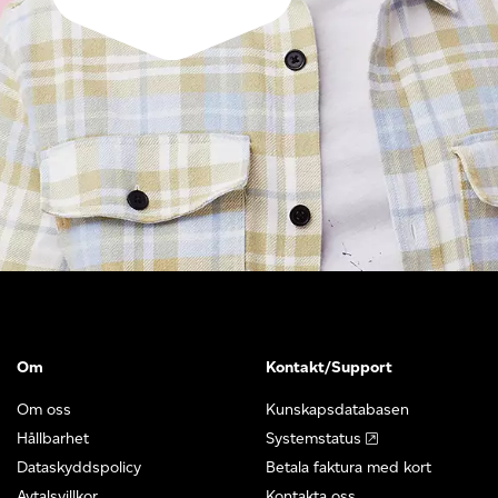
Om
Kontakt/Support
Om oss
Kunskapsdatabasen
Hållbarhet
Systemstatus
Dataskyddspolicy
Betala faktura med kort
Avtalsvillkor
Kontakta oss