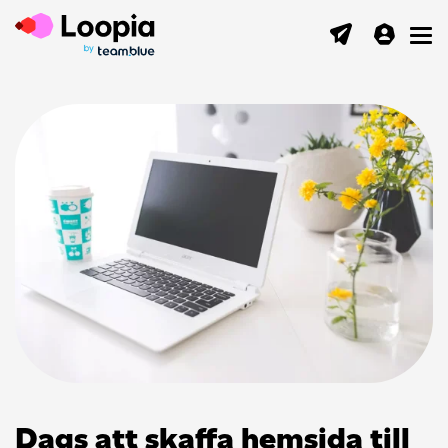
Toggl
Dags att skaffa hemsida till