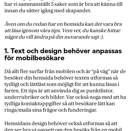
har vi sammanställt 5 saker som är bra att känna till
innan du sätter igång med skapandet.
Även om du redan har en hemsida kan det vara bra
att läsa igenom våra tips. Vem vet, du kanske hittar
något du vill ändra på din nuvarande sajt :).
1. Text och design behöver anpassas
för mobilbesökare
Då allt fler surfar från mobilen och är “på väg” när de
besöker din hemsida behöver texten utformas så
tydligt och lättläst som möjligt för att kunna läsas i
farten. Ett tips är att använda dig av punktlistor,
underrubriker och bilder. Var också noga med att ha
tydliga kontaktuppgifter så att besökare lätt kan
ringa/maila sina frågor och funderingar.
Hemsidans design behöver också utformas så att
den ser bra ut oavsett om den besöks från en mobil,