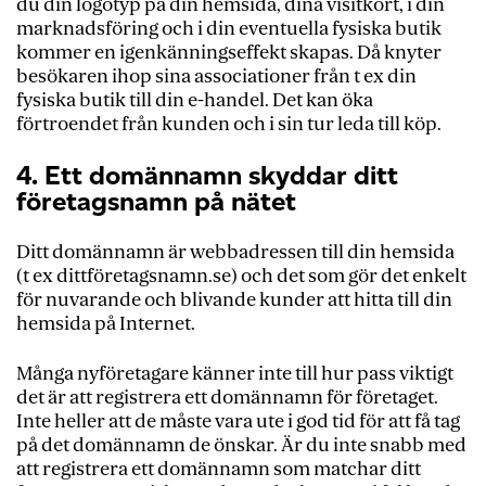
du din logotyp på din hemsida, dina visitkort, i din
marknadsföring och i din eventuella fysiska butik
kommer en igenkänningseffekt skapas. Då knyter
besökaren ihop sina associationer från t ex din
fysiska butik till din e-handel. Det kan öka
förtroendet från kunden och i sin tur leda till köp.
4. Ett domännamn skyddar ditt
företagsnamn på nätet
Ditt domännamn är webbadressen till din hemsida
(t ex dittföretagsnamn.se) och det som gör det enkelt
för nuvarande och blivande kunder att hitta till din
hemsida på Internet.
Många nyföretagare känner inte till hur pass viktigt
det är att registrera ett domännamn för företaget.
Inte heller att de måste vara ute i god tid för att få tag
på det domännamn de önskar. Är du inte snabb med
att registrera ett domännamn som matchar ditt