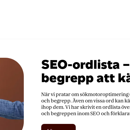
sida
(8
tips)
SEO-ordlista –
begrepp att kä
När vi pratar om sökmotoroptimering (S
och begrepp. Även om vissa ord kan kän
ihop dem. Vi har skrivit en ordlista 
och begreppen inom SEO och förklarat va