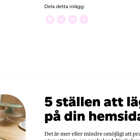
du
Dela detta inlägg:
dig
SEO
Facebook
LinkedIn
Email
X
gratis
5 ställen att l
på din hemsid
Det är mer eller mindre omöjligt att 