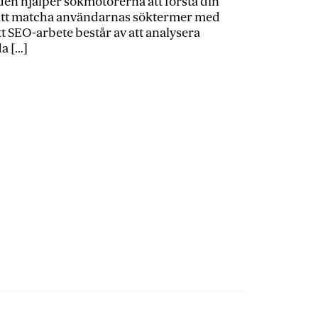
den hjälper sökmotorerna att förstå din
r att matcha användarnas söktermer med
itt SEO-arbete består av att analysera
a […]