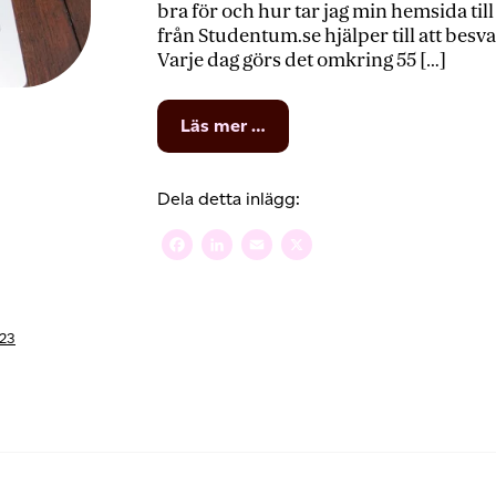
bra för och hur tar jag min hemsida til
från Studentum.se hjälper till att bes
Varje dag görs det omkring 55 […]
from
Läs mer …
SEO
för
nybörjare:
Dela detta inlägg:
Ta
din
Facebook
LinkedIn
Email
X
hemsida
till
toppen
av
023
sökresultaten