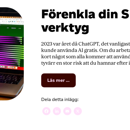
Förenkla din 
verktyg
2023 var året då ChatGPT, det vanligast
kunde använda AI gratis. Om du arbet
kort något som alla kommer att använda.
tyvärr en stor risk att du hamnar efte
from
Läs mer …
Förenkla
din
SEO
Dela detta inlägg:
med
AI-
Facebook
LinkedIn
Email
X
verktyg