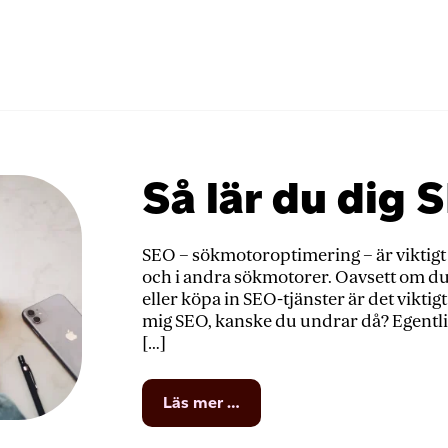
Så lär du dig 
SEO – sökmotoroptimering – är viktigt 
och i andra sökmotorer. Oavsett om du
eller köpa in SEO-tjänster är det viktig
mig SEO, kanske du undrar då? Egentli
[…]
from
Läs mer …
Så
lär