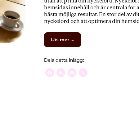
utan att prata om nyckelord. Nyckelor
hemsidas innehåll och är centrala fö
bästa möjliga resultat. En stor del av d
nyckelord och att optimera din hemsid
from
Läs mer …
5
ställen
att
Dela detta inlägg:
lägga
in
Facebook
LinkedIn
Email
X
nyckelord
på
din
hemsida