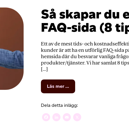
Så skapar du e
FAQ-sida (8 ti
Ett av de mest tids- och kostnadseffekti
kunder är att ha en utförlig FAQ-sida på
hemsida där du besvarar vanliga frågor
produkter/tjänster. Vi har samlat 8 tips
[…]
from
Läs mer …
Så
skapar
du
Dela detta inlägg:
en
riktigt
Facebook
LinkedIn
Email
X
grym
FAQ-