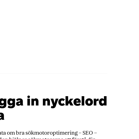
ägga in nyckelord
a
prata om bra sökmotoroptimering – SEO –