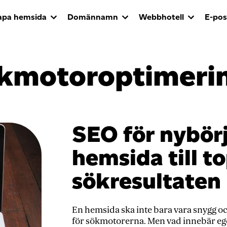
apa hemsida
Domännamn
Webbhotell
E-pos
kmotoroptimeri
SEO för nybörj
hemsida till t
sökresultaten
En hemsida ska inte bara vara snygg o
för sökmotorerna. Men vad innebär eg