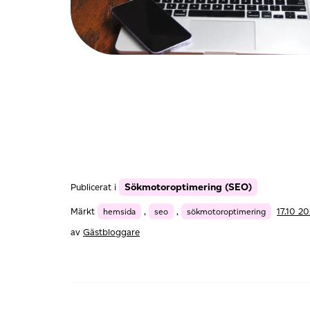
Sökmotoroptimering (SEO)
Publicerat i
Märkt
hemsida
,
seo
,
sökmotoroptimering
17.10 2
av
Gästbloggare