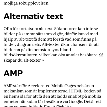
möjliga sökupplevelsen.
Duplicerat innehåll
Alternativ text
Extern länk
Google Analytics
O
fta förkortat
som alt-text
.
Sökmotorer kan inte se
Google Search Console (tidigare Google Webmaster
bilder på samma sätt som vi gör, därför kan vi med
Tools)
hjälp av alt-text få dem att förstå vad som finns på
bilder, diagram, etc. Alt-texter ökar chansen för att
Googles riktlinjer för webbansvariga
bilderna på din hemsida syns bland
Huvudrubrik
bildsökresultaten, vilket kan öka antalet besökare.
Så
skapar du alt-texter
»
Hyperlänk
AMP
Indexering
Innehåll
AMP står för Accelerated Mobile Pages och är en
Internlänk
mekanism
som är implementerad
i HTML-koden på
Kanonisk URL
en hemsida för att få den att ladd
a
snabbt på mobila
enheter när sidan f
år besökare
via Google. Det är ett
Klickfrekvens
open source-initiativ för att förbättra