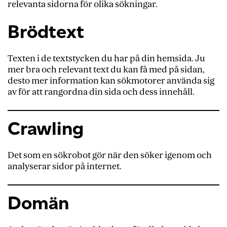
Sökmotor
relevanta sidorna för olika sökningar.
Sökmotoroptimering
Brödtext
Sökord
Sökrobot
Texten i de textstycken du har på din hemsida. Ju
mer bra och relevant text du kan få med på sidan,
Underrubrik
desto mer information kan sökmotorer använda sig
URL
av för att rangordna din sida och dess innehåll.
Utgående länkar
Crawling
Utvalda utdrag
Vit hatt-SEO
Det som en sökrobot gör när den söker igenom och
Webbplatshastighet
analyserar sidor på internet.
301 redirect
Domän