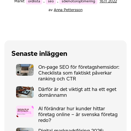
Märkt
ordlista
,
seo
,
sökmotoroptimering
16.11 2022
av
Anna Pettersson
Senaste inläggen
On-page SEO för företagshemsidor:
Checklista som faktiskt påverkar
ranking och CTR
Därför är det viktigt att ha ett eget
domännamn
AI förändrar hur kunder hittar
företag online – är svenska företag
redo?
Digital marknadsföring 2026: