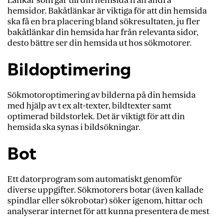
Länkar som går till din hemsida från andra
hemsidor. Bakåtlänkar är viktiga för att din hemsida
Pay Per Click
ska få en bra placering bland sökresultaten, ju fler
Ranking
bakåtlänkar din hemsida har från relevanta sidor,
desto bättre ser din hemsida ut hos sökmotorer.
Robots.txt
Bildoptimering
Röstsökning
SEM
Sökmotoroptimering av bilderna på din hemsida
SEO
med hjälp av t ex alt-texter, bildtexter samt
optimerad bildstorlek. Det är viktigt för att din
SEO-titel
hemsida ska synas i bildsökningar.
SERP
Bot
Sidvisningar
Sitemap
Ett datorprogram som automatiskt genomför
Spindel
diverse uppgifter. Sökmotorers botar (även kallade
spindlar eller sökrobotar) s
öker
igenom, hittar och
Svart hatt-SEO
analyserar internet för att kunna presentera de mest