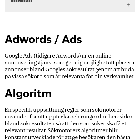
Adwords / Ads
Algoritm
Adwords / Ads
Alternativ text
AMP
Google Ads (tidigare Adwords) är en online-
Ankartext
annonseringstjänst som ger dig möjlighet att placera
annonser bland Googles sökresultat genom att buda
Avvisningsfrekvens
på vissa sökord som är relevanta för din verksamhet.
Bakåtlänk
Algoritm
Bildoptimering
Bot
En specifik uppsättning regler som sökmotorer
Brödtext
använder för att upptäcka och rangordna hemsidor
bland sökresultaten så att den som söker ska få ett
Crawling
relevant resultat. Sökmotorers algoritmer
blir
Domän
konstant utvecklade för att ge besökaren den bästa