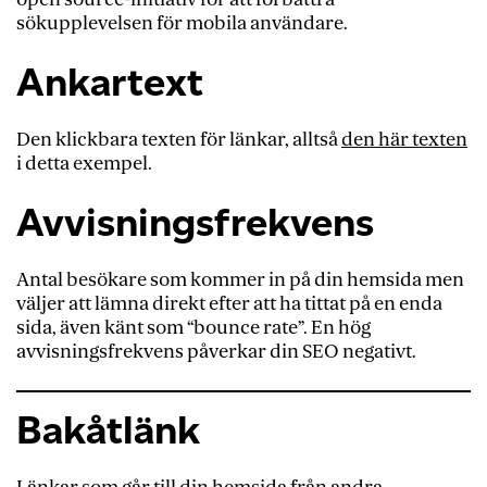
sökupplevelsen för mobila användare.
Konvertering
Lokal SEO
Ankartext
Long tail-nyckelord
Den klickbara texten för länkar, alltså
den här texten
Länkbyggnad
i detta exempel.
Länkfarm
Avvisningsfrekvens
Metabeskrivning
Metanyckelord (mer känt som Meta keywords)
Antal besökare som kommer in på din hemsida men
Metatitel
väljer att lämna direkt efter att ha tittat på en enda
sida, även känt som “bounce rate”. En hög
Noindex
avvisningsfrekvens påverkar din SEO negativt.
Nyckelord
Nyckelordstäthet
Bakåtlänk
Nyckelordsfyllning
Organisk trafik