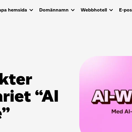
apa hemsida
Domännamn
Webbhotell
E-pos
ikter
riet “AI
e”