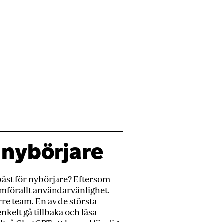
 nybörjare
bäst för nybörjare? Eftersom
amförallt användarvänlighet.
örre team. En av de största
nkelt gå tillbaka och läsa