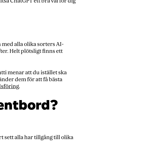
ltså ChatGPT ett bra val för dig
med alla olika sorters AI-
r. Helt plötsligt finns ett
ti menar att du istället ska
vänder dem för att få bästa
sföring
.
gentbord?
ett alla har tillgång till olika