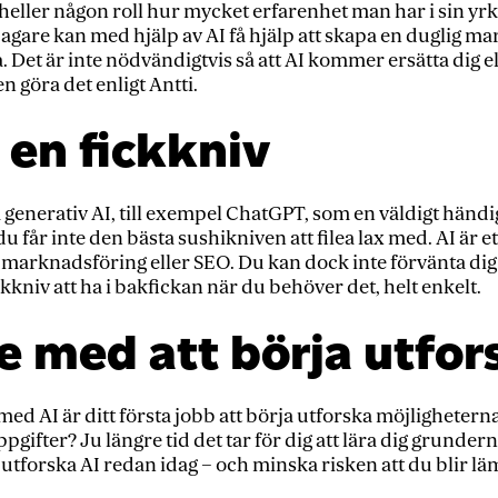
 heller någon roll hur mycket erfarenhet man har i sin yrke
are kan med hjälp av AI få hjälp att skapa en duglig mar
Det är inte nödvändigtvis så att AI kommer ersätta dig e
göra det enligt Antti.
 en fickkniv
generativ AI, till exempel ChatGPT, som en väldigt händig
 får inte den bästa sushikniven att filea lax med. AI är e
 marknadsföring eller SEO. Du kan dock inte förvänta dig
ckkniv att ha i bakfickan när du behöver det, helt enkelt.
te med att börja utfor
ed AI är ditt första jobb att börja utforska möjligheter
ppgifter? Ju längre tid det tar för dig att lära dig grund
ja utforska AI redan idag – och minska risken att du blir lä