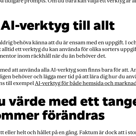
 på tidigare prompts. Om du bara kan välja ett verktyg är al
AI-verktyg till allt
drig behöva känna att du är ensam med en uppgift. I och 
alltid ett verktyg du kan använda för olika sorters uppgifte
n mentor inom räckhåll när du än behöver det.
d att använda alla AI-verktyg som finns bara för att. Ant
rkligen behöver och lägga mer tid på att lära dig hur du an
ns till exempel
AI-verktyg för både hemsida och marknad
u värde med ett tan
kommer förändras
eller helt och hållet på en gång. Faktum är dock att i stort s