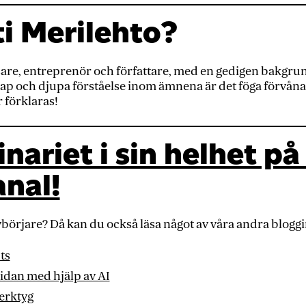
i Merilehto?
äsare, entreprenör och författare, med en gedigen bakgr
p och djupa förståelse inom ämnena är det föga förvånande
 förklaras!
ariet i sin helhet på
nal!
nybörjare? Då kan du också läsa något av våra andra blogg
ts
sidan med hjälp av AI
erktyg