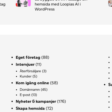
etag
hemsida med Loopias AI i
WordPress
Eget företag
(88)
Intervjuer
(11)
Återförsäljare
(3)
Kunder
(5)
Kom igång online
(58)
S
Domännamn
(45)
E-post
(13)
Nyheter & kampanjer
(176)
Skapa hemsida
(72)