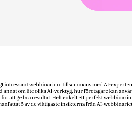
ldigt intressant webbinarium tillsammans med AI-experten
 annat om lite olika AI-verktyg, hur företagare kan anvä
r att ge bra resultat. Helt enkelt ett perfekt webbinarium
anfattat 5 av de viktigaste insikterna från AI-webbinariet