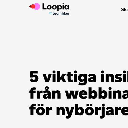
Sk
5 viktiga ins
från webbina
för nybörjar