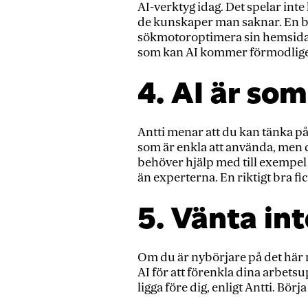
AI-verktyg idag. Det spelar inte
de kunskaper man saknar. En bag
sökmotoroptimera sin hemsida. 
som kan AI kommer förmodligen 
4. AI är som
Antti menar att du kan tänka på 
som är enkla att använda, men du
behöver hjälp med till exempel
än experterna. En riktigt bra fi
5. Vänta in
Om du är nybörjare på det här m
AI för att förenkla dina arbetsu
ligga före dig, enligt Antti. Bör