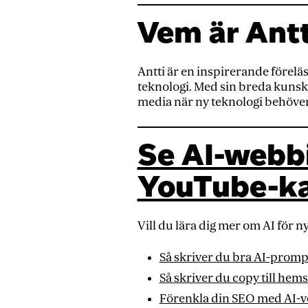
Vem är Antt
Antti är en inspirerande förel
teknologi. Med sin breda kunska
media när ny teknologi behöver
Se AI-webbin
YouTube-ka
Vill du lära dig mer om AI för 
Så skriver du bra AI-promp
Så skriver du copy till hem
Förenkla din SEO med AI-v