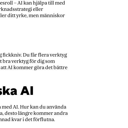
sroll – AI kan hjälpa till med
knadsstrategi eller
ller ditt yrke, men människor
 fickkniv. Du får flera verktyg
tt bra verktyg för dig som
 att AI kommer göra det bättre
ska AI
na med AI. Hur kan du använda
erna, desto längre kommer andra
mnad kvar i det förflutna.