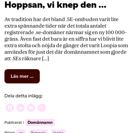
Hoppsan, vi knep den …
Av tradition har det bland .SE-ombuden varit lite
extra spännande tider när det totala antalet
registrerade .se-domäner närmar sig en ny 100 000-
gräns. Även fast det bara är en siffra har vi blivit lite
extra stolta och nöjda de gånger det varit Loopia som
användes för just det där domännamnet som gjorde
att .SEs räknare […]
from
Läs mer …
Hoppsan,
vi
knep
Dela detta inlägg:
den
…
Facebook
LinkedIn
Email
X
Domännamn
Publicerat i
Märkt
.se
,
Kampanj
,
loopia