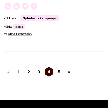
Facebook
LinkedIn
Email
X
Nyheter & kampanjer
Publicerat i
Märkt
loopia
av
Anna Pettersson
Inläggsnavigering
«
1
2
3
4
5
»