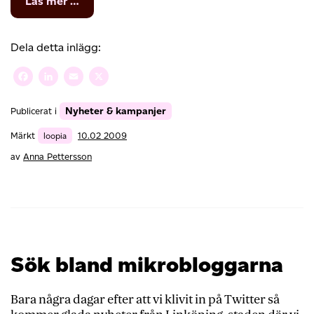
from
Läs mer …
Loopia
lanserar
domän-
Dela detta inlägg:
API
Facebook
LinkedIn
Email
X
Nyheter & kampanjer
Publicerat i
Märkt
loopia
10.02 2009
av
Anna Pettersson
Sök bland mikrobloggarna
Bara några dagar efter att vi klivit in på Twitter så