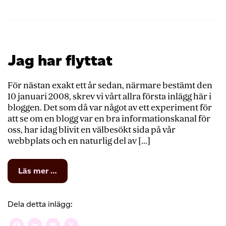
Jag har flyttat
För nästan exakt ett år sedan, närmare bestämt den
10 januari 2008, skrev vi vårt allra första inlägg här i
bloggen. Det som då var något av ett experiment för
att se om en blogg var en bra informationskanal för
oss, har idag blivit en välbesökt sida på vår
webbplats och en naturlig del av […]
from
Läs mer …
Jag
har
flyttat
Dela detta inlägg: