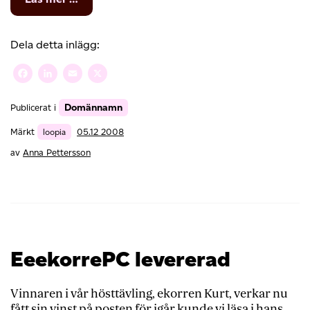
Kunskapsluckor
Dela detta inlägg:
Facebook
LinkedIn
Email
X
Domännamn
Publicerat i
Märkt
loopia
05.12 2008
av
Anna Pettersson
EeekorrePC levererad
Vinnaren i vår hösttävling, ekorren Kurt, verkar nu
fått sin vinst på posten för igår kunde vi läsa i hans