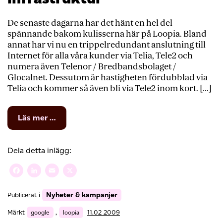
De senaste dagarna har det hänt en hel del
spännande bakom kulisserna här på Loopia. Bland
annat har vi nu en trippelredundant anslutning till
Internet för alla våra kunder via Telia, Tele2 och
numera även Telenor / Bredbandsbolaget /
Glocalnet. Dessutom är hastigheten fördubblad via
Telia och kommer så även bli via Tele2 inom kort. […]
from
Läs mer …
Uppdateringar
i
vår
Dela detta inlägg:
infrastruktur
Facebook
LinkedIn
Email
X
Nyheter & kampanjer
Publicerat i
Märkt
google
,
loopia
11.02 2009