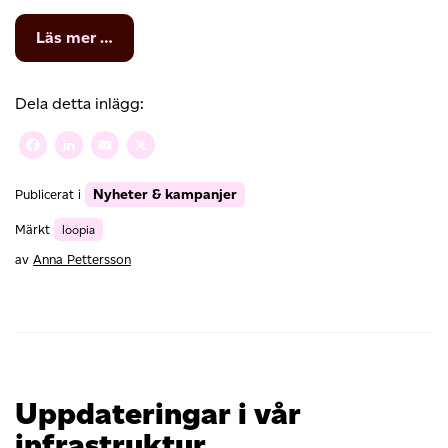
from
Läs mer …
Loopia
rekommenderas
av
Dela detta inlägg:
Internetworld
Facebook
LinkedIn
Email
X
Nyheter & kampanjer
Publicerat i
Märkt
loopia
av
Anna Pettersson
Uppdateringar i vår
infrastruktur