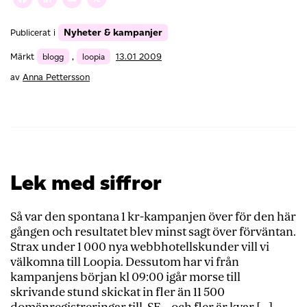
Facebook
LinkedIn
Email
X
Nyheter & kampanjer
Publicerat i
Märkt
blogg
,
loopia
13.01 2009
av
Anna Pettersson
Lek med siffror
Så var den spontana 1 kr-kampanjen över för den här
gången och resultatet blev minst sagt över förväntan.
Strax under 1 000 nya webbhotellskunder vill vi
välkomna till Loopia. Dessutom har vi från
kampanjens början kl 09:00 igår morse till
skrivande stund skickat in fler än 11 500