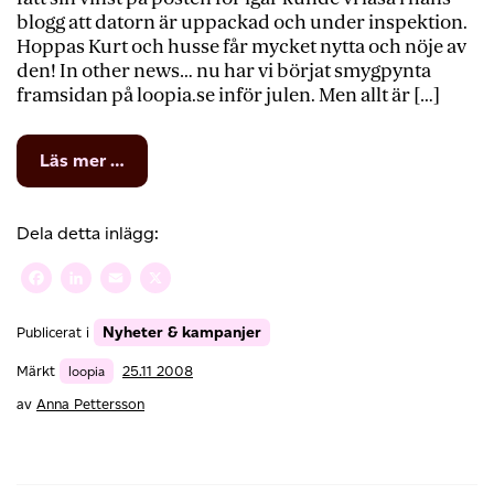
blogg att datorn är uppackad och under inspektion.
Hoppas Kurt och husse får mycket nytta och nöje av
den! In other news… nu har vi börjat smygpynta
framsidan på loopia.se inför julen. Men allt är […]
from
Läs mer …
EeekorrePC
levererad
Dela detta inlägg:
Facebook
LinkedIn
Email
X
Nyheter & kampanjer
Publicerat i
Märkt
loopia
25.11 2008
av
Anna Pettersson