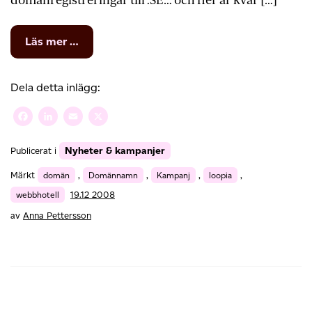
domänregistreringar till .SE… och fler är kvar […]
from
Läs mer …
Lek
med
siffror
Dela detta inlägg:
Facebook
LinkedIn
Email
X
Nyheter & kampanjer
Publicerat i
Märkt
domän
,
Domännamn
,
Kampanj
,
loopia
,
webbhotell
19.12 2008
av
Anna Pettersson