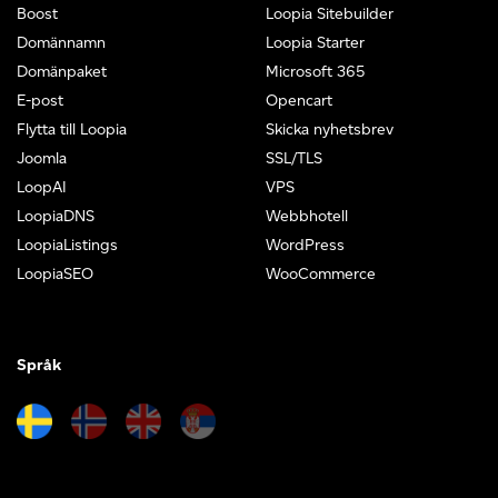
Boost
Loopia Sitebuilder
Domännamn
Loopia Starter
Domänpaket
Microsoft 365
E-post
Opencart
Flytta till Loopia
Skicka nyhetsbrev
Joomla
SSL/TLS
LoopAI
VPS
LoopiaDNS
Webbhotell
LoopiaListings
WordPress
LoopiaSEO
WooCommerce
Språk