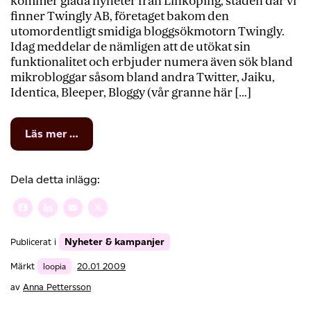
kommer glada nyheter från Linköping, staden där vi
finner Twingly AB, företaget bakom den
utomordentligt smidiga bloggsökmotorn Twingly.
Idag meddelar de nämligen att de utökat sin
funktionalitet och erbjuder numera även sök bland
mikrobloggar såsom bland andra Twitter, Jaiku,
Identica, Bleeper, Bloggy (vår granne här […]
from
Läs mer …
Sök
bland
mikrobloggarna
Dela detta inlägg:
Facebook
LinkedIn
Email
X
Nyheter & kampanjer
Publicerat i
Märkt
loopia
20.01 2009
av
Anna Pettersson