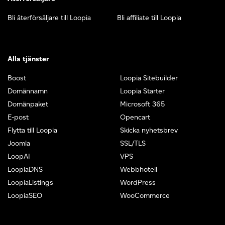
Bli återförsäljare till Loopia
Bli affiliate till Loopia
Alla tjänster
Boost
Loopia Sitebuilder
Domännamn
Loopia Starter
Domänpaket
Microsoft 365
E-post
Opencart
Flytta till Loopia
Skicka nyhetsbrev
Joomla
SSL/TLS
LoopAI
VPS
LoopiaDNS
Webbhotell
LoopiaListings
WordPress
LoopiaSEO
WooCommerce