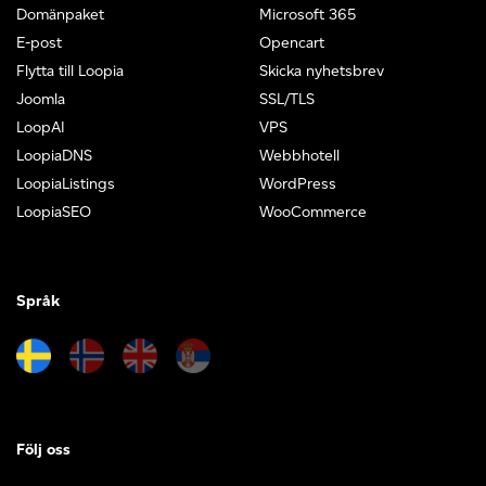
Domänpaket
Microsoft 365
E-post
Opencart
Flytta till Loopia
Skicka nyhetsbrev
Joomla
SSL/TLS
LoopAI
VPS
LoopiaDNS
Webbhotell
LoopiaListings
WordPress
LoopiaSEO
WooCommerce
Språk
Följ oss