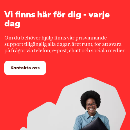
Vi finns här för dig - varje
dag
Om du behöver hjälp finns vår prisvinnande
support tillgänglig alla dagar, året runt, for att svara
på frågor via telefon, e-post, chatt och sociala medier.
Kontakta oss