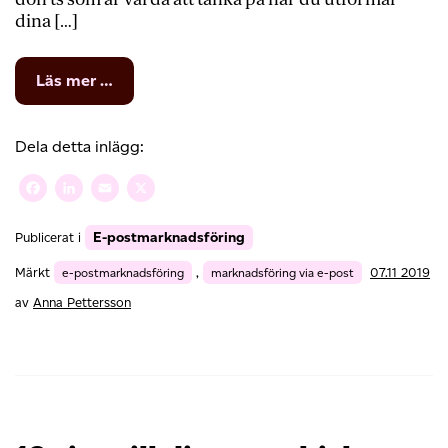
dina […]
from
Läs mer …
Skicka
nyhetsbrev
via
Dela detta inlägg:
e-
post
Facebook
LinkedIn
Email
X
–
7
E-postmarknadsföring
Publicerat i
dos
&
Märkt
e-postmarknadsföring
,
marknadsföring via e-post
07.11 2019
dont’s
av
Anna Pettersson