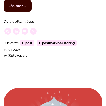
from
Läs mer …
Nyhetsbrev
–
det
Dela detta inlägg:
smarta
sättet
Facebook
LinkedIn
Email
X
att
öka
E-post
E-postmarknadsföring
Publicerat i
,
din
försäljning
30.04 2025
av
Gästbloggare