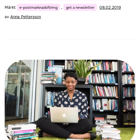
e-
Märkt
e-postmarknadsföring
,
get a newsletter
08.02 2019
post
av
Anna Pettersson