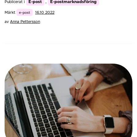
E-post
E-postmarknadsföring
Publicerat i
,
framför
gratis
Märkt
e-post
16.10 2022
e-
post
av
Anna Pettersson