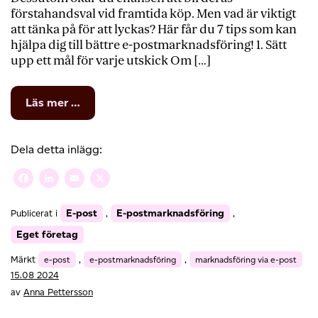
förstahandsval vid framtida köp. Men vad är viktigt
att tänka på för att lyckas? Här får du 7 tips som kan
hjälpa dig till bättre e-postmarknadsföring! 1. Sätt
upp ett mål för varje utskick Om […]
from
Läs mer …
7
tips
för
Dela detta inlägg:
bättre
e-
Facebook
LinkedIn
Email
X
postmarknadsföring
E-post
E-postmarknadsföring
Publicerat i
,
,
Eget företag
Märkt
e-post
,
e-postmarknadsföring
,
marknadsföring via e-post
15.08 2024
av
Anna Pettersson