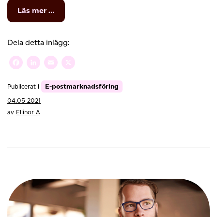
from
Läs mer …
7
tips
för
Dela detta inlägg:
hur
du
Facebook
LinkedIn
Email
X
skriver
en
E-postmarknadsföring
Publicerat i
ämnesrad
som
04.05 2021
fungerar
av
Ellinor A