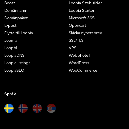
Boost
Loopia Sitebuilder
Domännamn
Loopia Starter
Domänpaket
Microsoft 365
E-post
Opencart
Flytta till Loopia
Skicka nyhetsbrev
Joomla
SSL/TLS
LoopAI
VPS
LoopiaDNS
Webbhotell
LoopiaListings
WordPress
LoopiaSEO
WooCommerce
Språk