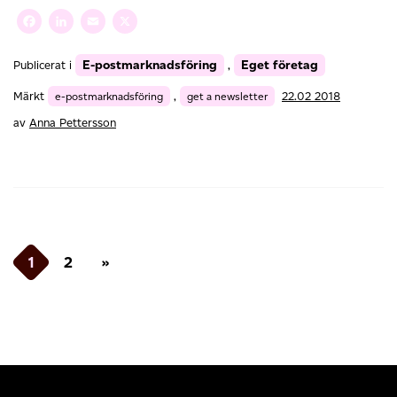
mina
Facebook
LinkedIn
Email
X
nyhetsbrev
fastnar
E-postmarknadsföring
Eget företag
Publicerat i
,
i
spamfiltret?
Märkt
e-postmarknadsföring
,
get a newsletter
22.02 2018
av
Anna Pettersson
Inläggsnavigering
1
2
»