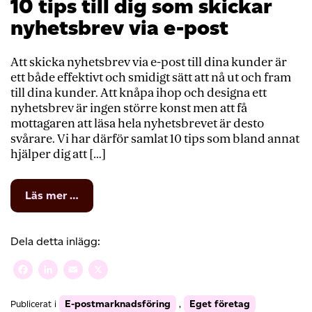
10 tips till dig som skickar
nyhetsbrev via e-post
Att skicka nyhetsbrev via e-post till dina kunder är
ett både effektivt och smidigt sätt att nå ut och fram
till dina kunder. Att knåpa ihop och designa ett
nyhetsbrev är ingen större konst men att få
mottagaren att läsa hela nyhetsbrevet är desto
svårare. Vi har därför samlat 10 tips som bland annat
hjälper dig att […]
from
Läs mer …
10
tips
till
Dela detta inlägg:
dig
som
Facebook
LinkedIn
Email
X
skickar
nyhetsbrev
E-postmarknadsföring
Eget företag
Publicerat i
,
via