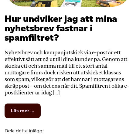
Hur undviker jag att mina
nyhetsbrev fastnar i
spamfiltret?
Nyhetsbrev och kampanjutskick via e-post är ett
effektivt sätt att nå ut till dina kunder på. Genom att
skicka ett och samma mail till ett stort antal
mottagare finns dock risken att utskicket klassas
som spam, vilket gör att det hamnar i mottagarens
skräppost – om det ens når dit. Spamfiltren i olika e-
postklienter är idag […]
from
Läs mer …
Hur
undviker
jag
Dela detta inlägg:
att