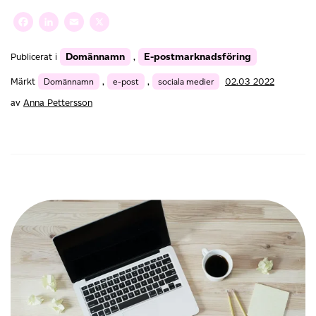
till
företaget
Facebook
LinkedIn
Email
X
–
så
Domännamn
E-postmarknadsföring
Publicerat i
,
här
gör
Märkt
Domännamn
,
e-post
,
sociala medier
02.03 2022
du
av
Anna Pettersson