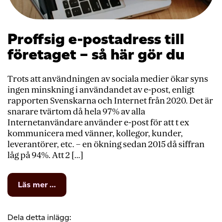
Proffsig e-postadress till
företaget – så här gör du
Trots att användningen av sociala medier ökar syns
ingen minskning i användandet av e-post, enligt
rapporten Svenskarna och Internet från 2020. Det är
snarare tvärtom då hela 97% av alla
Internetanvändare använder e-post för att t ex
kommunicera med vänner, kollegor, kunder,
leverantörer, etc. – en ökning sedan 2015 då siffran
låg på 94%. Att 2 […]
from
Läs mer …
Proffsig
e-
postadress
Dela detta inlägg: