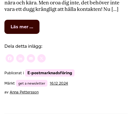
nära och kära. Men oroa dig inte, det behöver inte
vara ett dugg krångligt att hålla kontakten! Nu […]
from
Läs mer …
Skicka
julkort
via
Dela detta inlägg:
e-
post
Facebook
LinkedIn
Email
X
med
Loopias
E-postmarknadsföring
Publicerat i
nyhetsbrevsverktyg
Märkt
get a newsletter
16.12 2024
av
Anna Pettersson