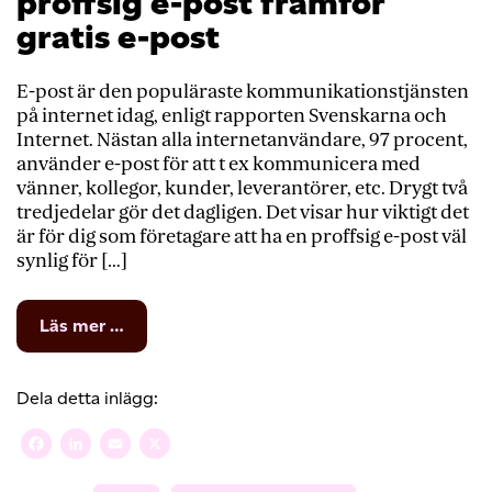
proffsig e-post framför
gratis e-post
E-post är den populäraste kommunikationstjänsten
på internet idag, enligt rapporten Svenskarna och
Internet. Nästan alla internetanvändare, 97 procent,
använder e-post för att t ex kommunicera med
vänner, kollegor, kunder, leverantörer, etc. Drygt två
tredjedelar gör det dagligen. Det visar hur viktigt det
är för dig som företagare att ha en proffsig e-post väl
synlig för […]
from
Läs mer …
3
anledningar
att
Dela detta inlägg:
välja
proffsig
Facebook
LinkedIn
Email
X
e-
post