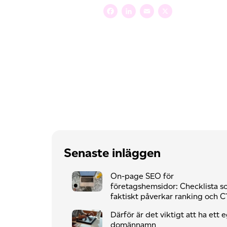
Facebook
LinkedIn
Email
X
Senaste inläggen
On-page SEO för
företagshemsidor: Checklista 
faktiskt påverkar ranking och 
Därför är det viktigt att ha ett 
domännamn