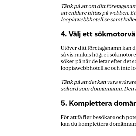
Tänk på att om ditt företagsnamn 
att enklare hittas på webben. E
loopiawebbhotell.se samt kalleo
4. Välj ett sökmotor
Utöver ditt företagsnamn kan d
så vis rankas högre i sökmotor
söker på när de letar efter det 
loopiawebbhotell.se och inte
Tänk på att det kan vara svåra
sökord som domännamn. Den bäst
5. Komplettera domän
För att få fler besökare och po
kan du komplettera domännam