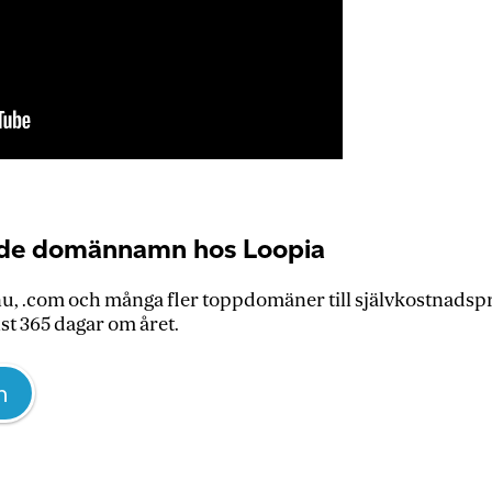
ade domännamn hos Loopia
.nu, .com och många fler toppdomäner till självkostnadspr
nst 365 dagar om året.
n