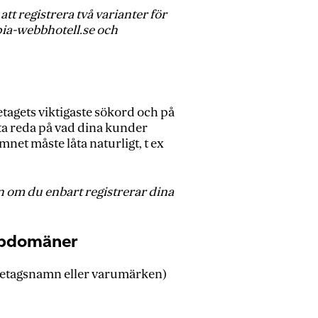
att registrera två varianter för
pia-webbhotell.se och
tagets viktigaste sökord och på
t ta reda på vad dina kunder
mnet måste låta naturligt, t ex
n om du enbart registrerar dina
ppdomäner
företagsnamn eller varumärken)