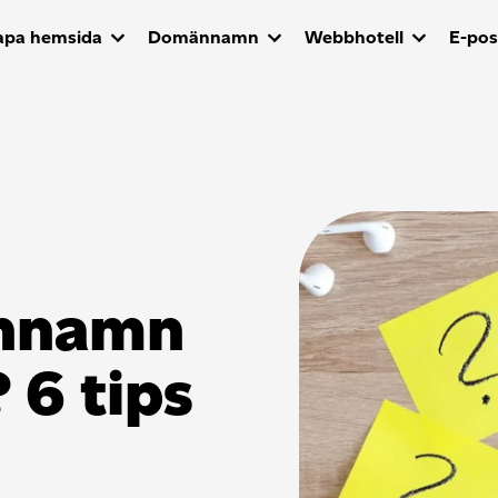
apa hemsida
Domännamn
Webbhotell
E-pos
ännamn
 6 tips