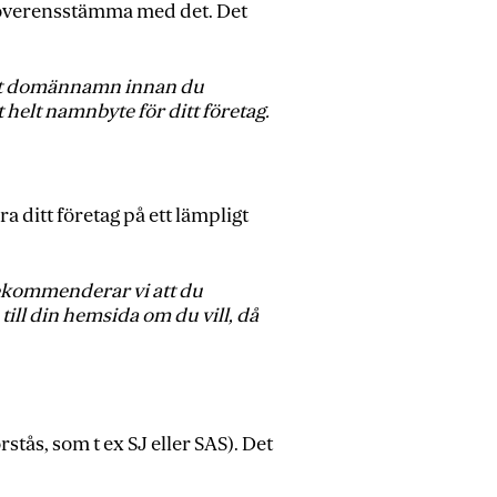
t överensstämma med det. Det
m ett domännamn innan du
 helt namnbyte för ditt företag.
a ditt företag på ett lämpligt
rekommenderar vi att du
till din hemsida om du vill, då
tås, som t ex SJ eller SAS). Det