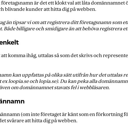
t företagsnamn är det ett klokt val att låta domännamne
ch blivande kunder att hitta dig på webben.
etag än tipsar vi om att registrera ditt företagsnamn so
. Både billigare och smidigare än att behöva registrera ett
enkelt
 att komma ihåg, uttalas så som det skrivs och representer
amn kan uppfattas på olika sätt utifrån hur det uttalas 
 (t ex loopia.se och lopia.se). Du kan peka alla domännamn 
 även om domännamnet stavats fel i webbläsaren.
omännamn
ännamn (om inte företaget är känt som en förkortning förs
et svårare att hitta dig på webben.