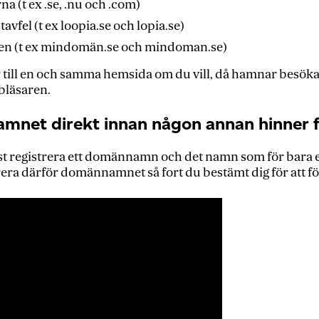
 (t ex .se, .nu och .com)
avfel (t ex loopia.se och lopia.se)
en (t ex mindomän.se och mindoman.se)
r till en och samma hemsida om du vill, då hamnar besöka
bläsaren.
amnet direkt innan någon annan hinner 
t registrera ett domännamn och det namn som för bara en
era därför domännamnet så fort du bestämt dig för att förs