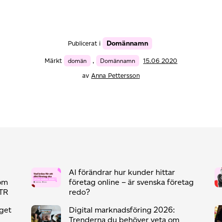
Domännamn
Publicerat i
Märkt
domän
,
Domännamn
15.06 2020
av
Anna Pettersson
AI förändrar hur kunder hittar
som
företag online – är svenska företag
CTR
redo?
eget
Digital marknadsföring 2026:
Trenderna du behöver veta om