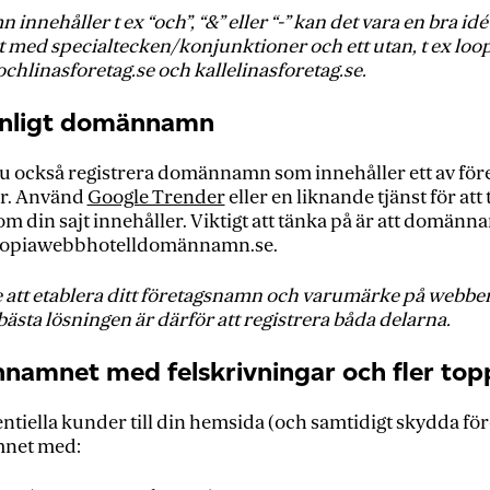
innehåller t ex “och”, “&” eller “-” kan det vara en bra idé 
tt med specialtecken/konjunktioner och ett utan, t ex loo
chlinasforetag.se och kallelinasforetag.se.
vänligt domännamn
u också registrera domännamn som innehåller ett av före
er. Använd
Google Trender
eller en liknande tjänst för at
som din sajt innehåller. Viktigt att tänka på är att domänna
 loopiawebbhotelldomännamn.se.
re att etablera ditt företagsnamn och varumärke på webbe
a lösningen är därför att registrera båda delarna.
namnet med felskrivningar och fler to
tentiella kunder till din hemsida (och samtidigt skydda 
net med: