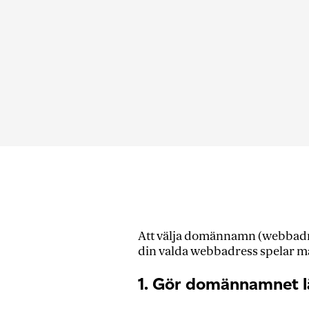
Att välja domännamn (webbadress
din valda webbadress spelar mån
1. Gör domännamnet lä