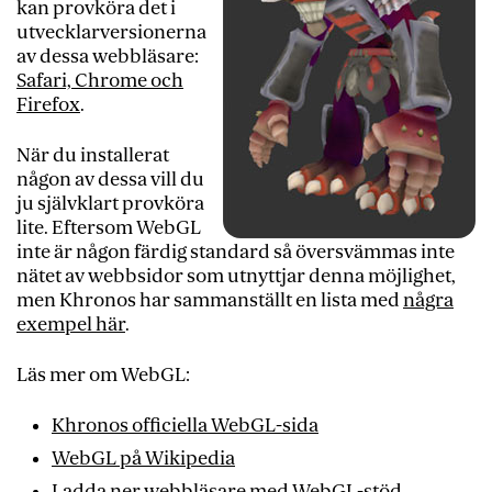
kan provköra det i
utvecklarversionerna
av dessa webbläsare:
Safari, Chrome och
Firefox
.
När du installerat
någon av dessa vill du
ju självklart provköra
lite. Eftersom WebGL
inte är någon färdig standard så översvämmas inte
nätet av webbsidor som utnyttjar denna möjlighet,
men Khronos har sammanställt en lista med
några
exempel här
.
Läs mer om WebGL:
Khronos officiella WebGL-sida
WebGL på Wikipedia
Ladda ner webbläsare med WebGL-stöd