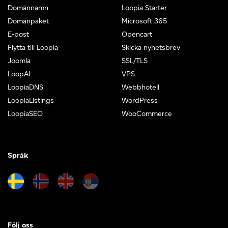
Domännamn
Loopia Starter
Domänpaket
Microsoft 365
E-post
Opencart
Flytta till Loopia
Skicka nyhetsbrev
Joomla
SSL/TLS
LoopAI
VPS
LoopiaDNS
Webbhotell
LoopiaListings
WordPress
LoopiaSEO
WooCommerce
Språk
Följ oss