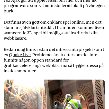
t ex Ajax gör att upplevelsen blir mer och mer lik
programvara som vi har installerat lokalt på vår egen
burk.
Det finns även gott om enklare spel online, men det
stannar självklart inte där. I framtiden kommer även
avancerade 3D-spel bli möjliga att lira direkt i din
webbläsare.
Redan idag finns redan det intressanta projekt som t
ex
Quake Live
. Problemet är att eftersom det inte
funnits någon öppen standard för
grafikaccelerering i webbläsarna så bygger dessa på
insticksmoduler.