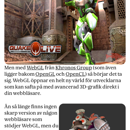
Men med
WebGL
från
Khronos Group
(som även
ligger bakom
OpenGL
och
OpenCL
) så börjar det ta
sig. WebGL öppnar en helt ny värld för utvecklarna
som kan safta på med avancerad 3D-grafik direkt i
din webbläsare.
Än så länge finns ingen
skarp version av någon
webbläsare som
stödjer WebGL, men du