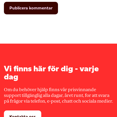
Vi finns här för dig - varje
dag
Om du behöver hjälp finns vår prisvinnande
support tillgänglig alla dagar, året runt, for att svara
på frågor via telefon, e-post, chatt och sociala medier.
Kontakta oss