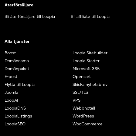
Återförsäljare
Bli återförsäljare till Loopia
Bli affiliate till Loopia
Alla tjänster
Boost
Loopia Sitebuilder
Domännamn
Loopia Starter
Domänpaket
Microsoft 365
E-post
Opencart
Flytta till Loopia
Skicka nyhetsbrev
Joomla
SSL/TLS
LoopAI
VPS
LoopiaDNS
Webbhotell
LoopiaListings
WordPress
LoopiaSEO
WooCommerce