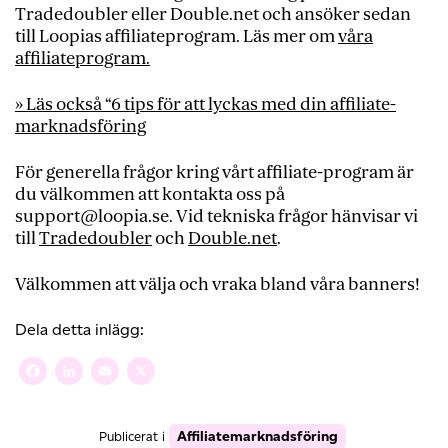
Tradedoubler eller Double.net och ansöker sedan
till Loopias affiliateprogram. Läs mer om
våra
affiliateprogram.
» Läs också “6 tips för att lyckas med din affiliate-
marknadsföring
För generella frågor kring vårt affiliate-program är
du välkommen att kontakta oss på
support@loopia.se. Vid tekniska frågor hänvisar vi
till
Tradedoubler
och
Double.net
.
Välkommen att välja och vraka bland våra banners!
Dela detta inlägg:
Facebook
LinkedIn
Email
X
Affiliatemarknadsföring
Publicerat i