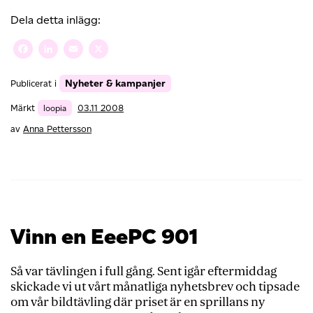
är
så
Dela detta inlägg:
liiiten!
Facebook
LinkedIn
Email
X
Nyheter & kampanjer
Publicerat i
Märkt
loopia
03.11 2008
av
Anna Pettersson
Vinn en EeePC 901
Så var tävlingen i full gång. Sent igår eftermiddag
skickade vi ut vårt månatliga nyhetsbrev och tipsade
om vår bildtävling där priset är en sprillans ny