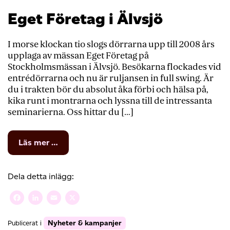
Eget Företag i Älvsjö
I morse klockan tio slogs dörrarna upp till 2008 års
upplaga av mässan Eget Företag på
Stockholmsmässan i Älvsjö. Besökarna flockades vid
entrédörrarna och nu är ruljansen in full swing. Är
du i trakten bör du absolut åka förbi och hälsa på,
kika runt i montrarna och lyssna till de intressanta
seminarierna. Oss hittar du […]
from
Läs mer …
Eget
Företag
i
Dela detta inlägg:
Älvsjö
Facebook
LinkedIn
Email
X
Nyheter & kampanjer
Publicerat i