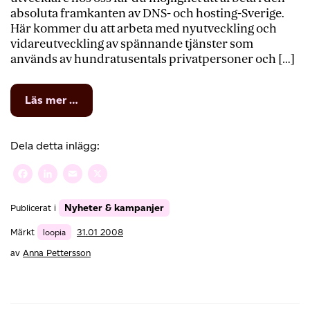
absoluta framkanten av DNS- och hosting-Sverige.
Här kommer du att arbeta med nyutveckling och
vidareutveckling av spännande tjänster som
används av hundratusentals privatpersoner och […]
from
Läs mer …
Utveckla
Loopia
Dela detta inlägg:
Facebook
LinkedIn
Email
X
Nyheter & kampanjer
Publicerat i
Märkt
loopia
31.01 2008
av
Anna Pettersson