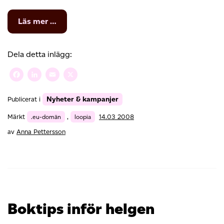
from
Läs mer …
Loopia
i
stora
Dela detta inlägg:
vida
världen
Facebook
LinkedIn
Email
X
Nyheter & kampanjer
Publicerat i
Märkt
.eu-domän
,
loopia
14.03 2008
av
Anna Pettersson
Boktips inför helgen