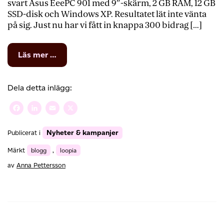
svart Asus EeePC 901 med 9″-skärm, 2 GB RAM, 12 GB
SSD-disk och Windows XP. Resultatet lät inte vänta
på sig. Just nu har vi fått in knappa 300 bidrag […]
from
Läs mer …
Vinn
en
EeePC
Dela detta inlägg:
901
Facebook
LinkedIn
Email
X
Nyheter & kampanjer
Publicerat i
Märkt
blogg
,
loopia
av
Anna Pettersson