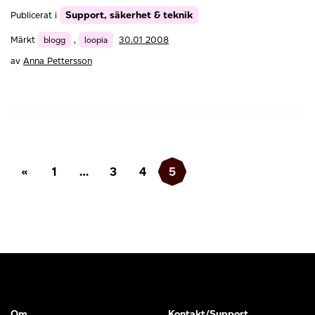
Support, säkerhet & teknik
Publicerat i
Märkt
blogg
,
loopia
30.01 2008
av
Anna Pettersson
Inläggsnavigering
«
1
…
3
4
5
Om
Kontakt/Support