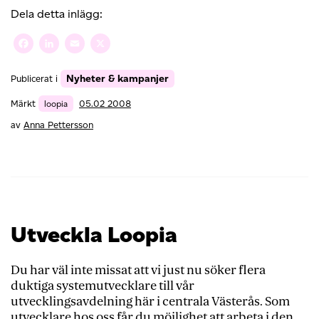
i
Dela detta inlägg:
Sollentuna
Facebook
LinkedIn
Email
X
Nyheter & kampanjer
Publicerat i
Märkt
loopia
05.02 2008
av
Anna Pettersson
Utveckla Loopia
Du har väl inte missat att vi just nu söker flera
duktiga systemutvecklare till vår
utvecklingsavdelning här i centrala Västerås. Som
utvecklare hos oss får du möjlighet att arbeta i den