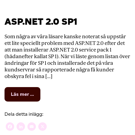
ASP.NET 2.0 SP1
Som några av våra läsare kanske noterat så uppstår
ett lite speciellt problem med ASP.NET 2.0 efter det
att man installerar ASP.NET 2.0 service pack 1
(hädanefter kallat SP 1). När vi läste genom listan över
ändringar för SP 1 och installerade det på våra
kundservrar så rapporterade några få kunder
obskyra fel i sina […]
from
Läs mer …
ASP.NET
2.0
SP1
Dela detta inlägg:
Facebook
LinkedIn
Email
X