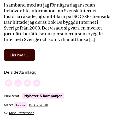
I samband med att jag för några dagar sedan
behövde lite information om Svensk Internet-
historia råkade jag snubbla in på ISOC-SEs hemsida.
Där hittade jag deras bok De byggde Internet i
Sverige från 2003. Det visade sig vara en mycket
jordnära berättelse om personerna som byggde
Internet i Sverige och som vi har att tacka […]
from
Läs mer …
Boktips
inför
helgen
Dela detta inlägg:
Facebook
LinkedIn
Email
X
Nyheter & kampanjer
Publicerat i
Märkt
loopia
08.02 2008
av
Anna Pettersson