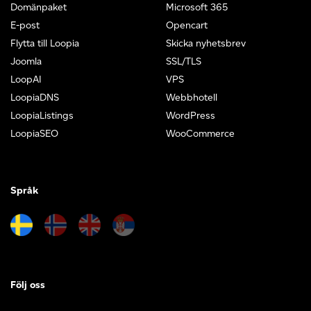
Domänpaket
Microsoft 365
E-post
Opencart
Flytta till Loopia
Skicka nyhetsbrev
Joomla
SSL/TLS
LoopAI
VPS
LoopiaDNS
Webbhotell
LoopiaListings
WordPress
LoopiaSEO
WooCommerce
Språk
Följ oss