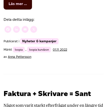
from
Läs mer …
För
dig
med
Dela detta inlägg:
många
domännamn
Facebook
LinkedIn
Email
X
Nyheter & kampanjer
Publicerat i
Märkt
loopia
,
loopia kundzon
01.11 2022
av
Anna Pettersson
Faktura + Skrivare = Sant
Något som varit starkt efterfrågat under en längre tid