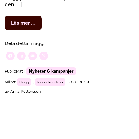
den […]
from
Läs mer …
Here
are
the
Dela detta inlägg:
facts
Facebook
LinkedIn
Email
X
Nyheter & kampanjer
Publicerat i
Märkt
blogg
,
loopia kundzon
10.01 2008
av
Anna Pettersson