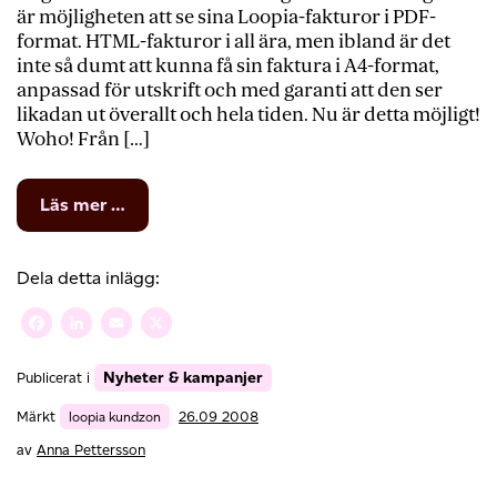
är möjligheten att se sina Loopia-fakturor i PDF-
format. HTML-fakturor i all ära, men ibland är det
inte så dumt att kunna få sin faktura i A4-format,
anpassad för utskrift och med garanti att den ser
likadan ut överallt och hela tiden. Nu är detta möjligt!
Woho! Från […]
from
Läs mer …
Faktura
+
Skrivare
Dela detta inlägg:
=
Sant
Facebook
LinkedIn
Email
X
Nyheter & kampanjer
Publicerat i
Märkt
loopia kundzon
26.09 2008
av
Anna Pettersson