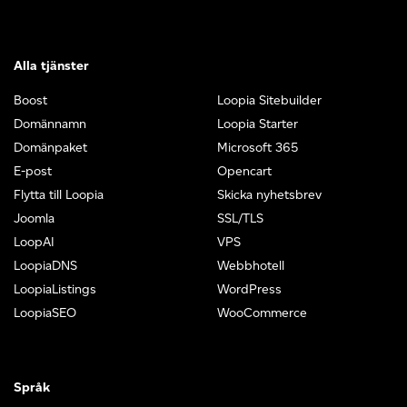
Alla tjänster
Boost
Loopia Sitebuilder
Domännamn
Loopia Starter
Domänpaket
Microsoft 365
E-post
Opencart
Flytta till Loopia
Skicka nyhetsbrev
Joomla
SSL/TLS
LoopAI
VPS
LoopiaDNS
Webbhotell
LoopiaListings
WordPress
LoopiaSEO
WooCommerce
Språk