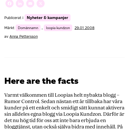
Facebook
LinkedIn
Email
X
Nyheter & kampanjer
Publicerat i
Märkt
Domännamn
,
loopia kundzon
29.01 2008
av
Anna Pettersson
Here are the facts
Varmt välkommen till Loopias helt nybakta blogg –
Rumor Control. Sedan nästan ett år tillbaka har våra
kunder på ett enkelt och smidigt sätt kunnat aktivera
sin alldeles egna blogg via Loopia Kundzon. Därför är
det nu hög tid för oss att inte bara erbjuda en
bloggtjänst, utan också själva bidra med innehåll. På