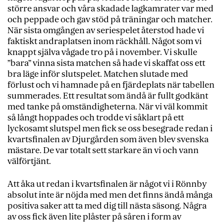
större ansvar och våra skadade lagkamrater var med
och peppade och gav stöd på träningar och matcher.
När sista omgången av seriespelet återstod hade vi
faktiskt andraplatsen inom räckhåll. Något som vi
knappt själva vågade tro på i november. Vi skulle
”bara” vinna sista matchen så hade vi skaffat oss ett
bra läge inför slutspelet. Matchen slutade med
förlust och vi hamnade på en fjärdeplats när tabellen
summerades. Ett resultat som ändå är fullt godkänt
med tanke på omständigheterna. När vi väl kommit
så långt hoppades och trodde vi såklart på ett
lyckosamt slutspel men fick se oss besegrade redan i
kvartsfinalen av Djurgården som även blev svenska
mästare. De var totalt sett starkare än vi och vann
välförtjänt.
Att åka ut redan i kvartsfinalen är något vi i Rönnby
absolut inte är nöjda med men det finns ändå många
positiva saker att ta med dig till nästa säsong. Några
av oss fick även lite plåster på såren i form av