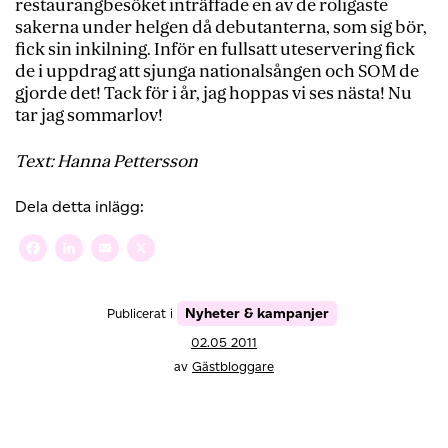
restaurangbesöket inträffade en av de roligaste
sakerna under helgen då debutanterna, som sig bör,
fick sin inkilning. Inför en fullsatt uteservering fick
de i uppdrag att sjunga nationalsången och SOM de
gjorde det! Tack för i år, jag hoppas vi ses nästa! Nu
tar jag sommarlov!
Text: Hanna Pettersson
Dela detta inlägg:
Facebook
LinkedIn
Email
X
Nyheter & kampanjer
Publicerat i
02.05 2011
av
Gästbloggare