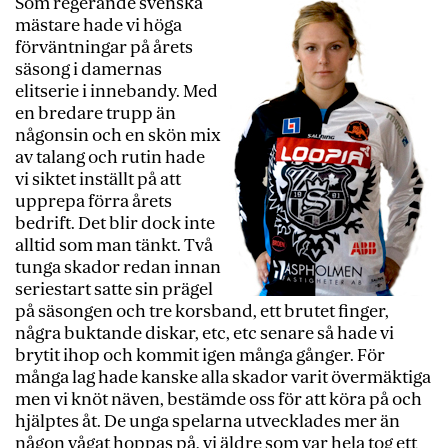
Som regerande svenska
mästare hade vi höga
förväntningar på årets
säsong i damernas
elitserie i innebandy. Med
en bredare trupp än
någonsin och en skön mix
av talang och rutin hade
vi siktet inställt på att
upprepa förra årets
bedrift. Det blir dock inte
alltid som man tänkt. Två
tunga skador redan innan
seriestart satte sin prägel
på säsongen och tre korsband, ett brutet finger,
några buktande diskar, etc, etc senare så hade vi
brytit ihop och kommit igen många gånger. För
många lag hade kanske alla skador varit övermäktiga
men vi knöt näven, bestämde oss för att köra på och
hjälptes åt. De unga spelarna utvecklades mer än
någon vågat hoppas på, vi äldre som var hela tog ett