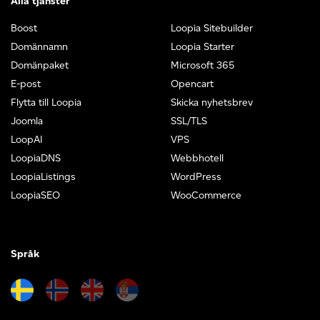
Alla tjänster
Boost
Loopia Sitebuilder
Domännamn
Loopia Starter
Domänpaket
Microsoft 365
E-post
Opencart
Flytta till Loopia
Skicka nyhetsbrev
Joomla
SSL/TLS
LoopAI
VPS
LoopiaDNS
Webbhotell
LoopiaListings
WordPress
LoopiaSEO
WooCommerce
Språk