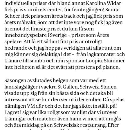
individuella priser där bland annat Karolina Widar
fick pris som årets center, för femte gången! Sanna
Scheer fick pris som årets back och jag fick pris som
årets målvakt. Som att det inte vore nog fick jag även
ta emot det finaste priset du kan få som
innebandyspelare i Sverige – priset som Årets
spelare. Att få ett sådant fint pris är otroligt
hedrande och jag hoppas verkligen att alla runt om
mig känner sig delaktiga i det – från lagkamrater och
tränare till sambo och min sponsor Loopia. Stämmer
inte helheten så är det svårt att prestera på planen.
Säsongen avslutades helgen som var med ett
landslagsläger i vackra St Gallen, Schweiz. Staden
visade upp sig från sin bästa sida och det ska bli
intressant att se hur den ser ut i december. Då spelas
nämligen VM där och det har jag siktet inställt på!
Lägret i sig var lika roligt som vanligt där vi utöver
träningar och matcher även hann vi med att umgås
och äta middag på en Schweizisk restaurang. Efter