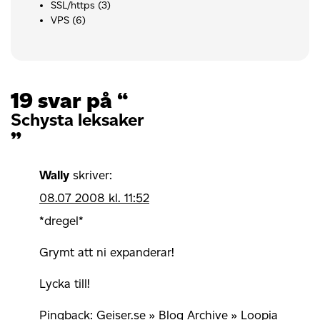
SSL/https
(3)
VPS
(6)
19 svar på “
Schysta leksaker
”
Wally
skriver:
08.07 2008 kl. 11:52
*dregel*
Grymt att ni expanderar!
Lycka till!
Pingback:
Geiser.se » Blog Archive » Loopia