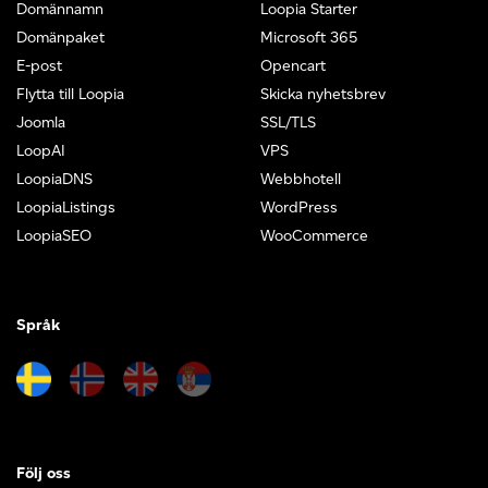
Domännamn
Loopia Starter
Domänpaket
Microsoft 365
E-post
Opencart
Flytta till Loopia
Skicka nyhetsbrev
Joomla
SSL/TLS
LoopAI
VPS
LoopiaDNS
Webbhotell
LoopiaListings
WordPress
LoopiaSEO
WooCommerce
Språk
Följ oss