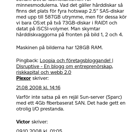
minnesmodulerna. Vad det gäller hårddiskar så
finns det plats för fyra hotswap 2.5″ SAS-diskar
med upp till 587GB utrymme, men för dessa kör
vi bara OS:et på två 73GB-diskar i RAID1 och
datat på iSCSI-volymer. Man skymtar
hårddiskvaggorna på fronten på bild 1, 2 och 4.
Maskinen på bilderna har 128GB RAM.
Pingback:
Loopia och företagsbloggande! |
Disruptive - En blogg om entreprenörskap,
riskkapital och webb 2.0
Plexor
skriver:
21.08 2008 kl. 14:16
Varför inte satsa på en rejäl Sun-server (Sparc)
med ett 4Gb fiberbaserat SAN. Det hade gett en
otrolig I/O prestanda.
Victor
skriver:
09.10 2008 kl. 01:05