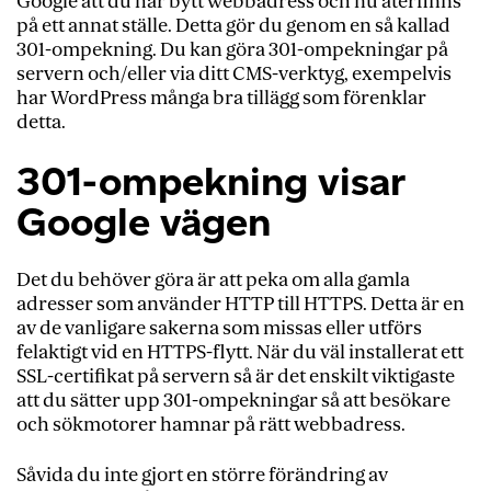
Google att du har bytt webbadress och nu återfinns
på ett annat ställe. Detta gör du genom en så kallad
301-ompekning. Du kan göra 301-ompekningar på
servern och/eller via ditt CMS-verktyg, exempelvis
har WordPress många bra tillägg som förenklar
detta.
301-ompekning visar
Google vägen
Det du behöver göra är att peka om alla gamla
adresser som använder HTTP till HTTPS. Detta är en
av de vanligare sakerna som missas eller utförs
felaktigt vid en HTTPS-flytt. När du väl installerat ett
SSL-certifikat på servern så är det enskilt viktigaste
att du sätter upp 301-ompekningar så att besökare
och sökmotorer hamnar på rätt webbadress.
Såvida du inte gjort en större förändring av