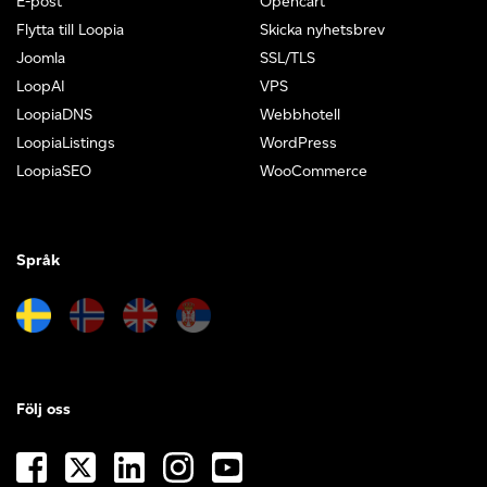
E-post
Opencart
Flytta till Loopia
Skicka nyhetsbrev
Joomla
SSL/TLS
LoopAI
VPS
LoopiaDNS
Webbhotell
LoopiaListings
WordPress
LoopiaSEO
WooCommerce
Språk
Följ oss