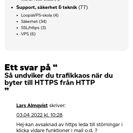
(77)
Support, säkerhet & teknik
LoopiaVPS-skola
(4)
Säkerhet
(34)
SSL/https
(3)
VPS
(6)
Ett svar på “
Så undviker du trafikkaos när du
byter till HTTPS från HTTP
”
Lars Almqvist
skriver:
03.04 2022 kl. 10:28
Hej-kan avsaknad av https leda till störningar i
klicka vidare funktioner i mail o.d. ?