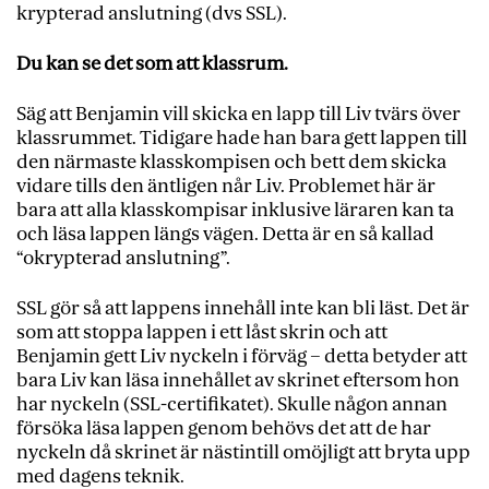
krypterad anslutning (dvs SSL).
Du kan se det som att klassrum.
Säg att Benjamin vill skicka en lapp till Liv tvärs över
klassrummet. Tidigare hade han bara gett lappen till
den närmaste klasskompisen och bett dem skicka
vidare tills den äntligen når Liv. Problemet här är
bara att alla klasskompisar inklusive läraren kan ta
och läsa lappen längs vägen. Detta är en så kallad
“okrypterad anslutning”.
SSL gör så att lappens innehåll inte kan bli läst. Det är
som att stoppa lappen i ett låst skrin och att
Benjamin gett Liv nyckeln i förväg – detta betyder att
bara Liv kan läsa innehållet av skrinet eftersom hon
har nyckeln (SSL-certifikatet). Skulle någon annan
försöka läsa lappen genom behövs det att de har
nyckeln då skrinet är nästintill omöjligt att bryta upp
med dagens teknik.