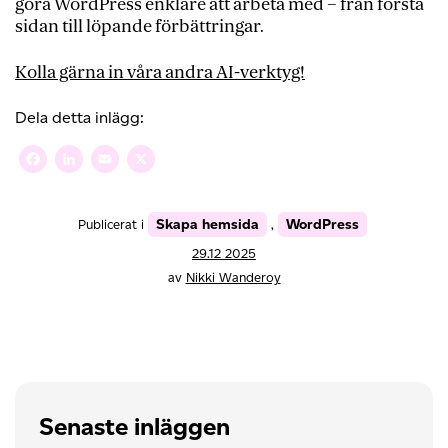
göra WordPress enklare att arbeta med – från första
sidan till löpande förbättringar.
Kolla gärna in våra andra AI-verktyg!
Dela detta inlägg:
Facebook
LinkedIn
Email
X
Skapa hemsida
WordPress
Publicerat i
,
29.12 2025
av
Nikki Wanderoy
Senaste inläggen