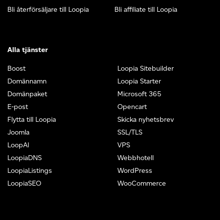
Bli återförsäljare till Loopia
Bli affiliate till Loopia
Alla tjänster
Boost
Loopia Sitebuilder
Domännamn
Loopia Starter
Domänpaket
Microsoft 365
E-post
Opencart
Flytta till Loopia
Skicka nyhetsbrev
Joomla
SSL/TLS
LoopAI
VPS
LoopiaDNS
Webbhotell
LoopiaListings
WordPress
LoopiaSEO
WooCommerce