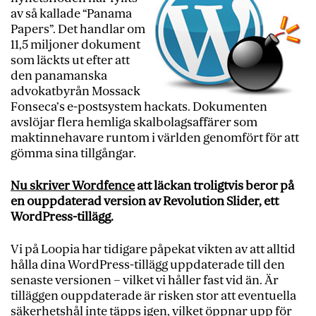
av så kallade “Panama
Papers”. Det handlar om
11,5 miljoner dokument
som läckts ut efter att
den panamanska
advokatbyrån Mossack
Fonseca’s e-postsystem hackats. Dokumenten
avslöjar flera hemliga skalbolagsaffärer som
maktinnehavare runtom i världen genomfört för att
gömma sina tillgångar.
Nu skriver Wordfence
att läckan troligtvis beror på
en ouppdaterad version av Revolution Slider, ett
WordPress-tillägg.
Vi på Loopia har
tidigare påpekat vikten av att alltid
hålla dina WordPress-tillägg uppdaterade
till den
senaste versionen – vilket vi håller fast vid än. Är
tilläggen ouppdaterade är risken stor att eventuella
säkerhetshål inte täpps igen, vilket öppnar upp för