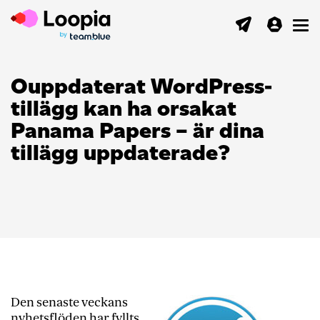
Toggl
Ouppdaterat WordPress-
tillägg kan ha orsakat
Panama Papers – är dina
tillägg uppdaterade?
Den senaste veckans
nyhetsflöden har fyllts