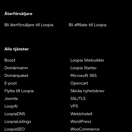
Återförsäljare
Bli återförsäljare till Loopia
Bli affiliate till Loopia
Alla tjänster
Boost
Loopia Sitebuilder
Domännamn
Loopia Starter
Domänpaket
Microsoft 365
E-post
Opencart
Flytta till Loopia
Skicka nyhetsbrev
Joomla
SSL/TLS
LoopAI
VPS
LoopiaDNS
Webbhotell
LoopiaListings
WordPress
LoopiaSEO
WooCommerce