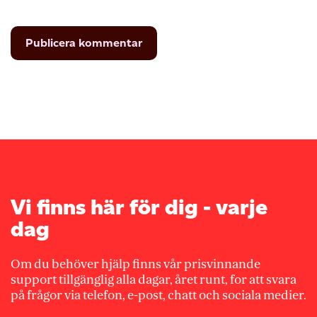
Vi finns här för dig - varje
dag
Om du behöver hjälp finns vår prisvinnande
support tillgänglig alla dagar, året runt, for att svara
på frågor via telefon, e-post, chatt och sociala medier.