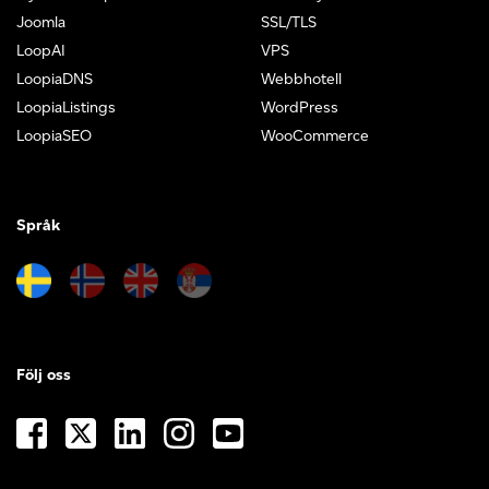
Joomla
SSL/TLS
LoopAI
VPS
LoopiaDNS
Webbhotell
LoopiaListings
WordPress
LoopiaSEO
WooCommerce
Språk
Följ oss