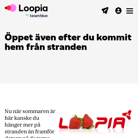
Toggl
Öppet även efter du kommit
hem från stranden
Nu när sommaren är
här kanske du
hänger mer på
stranden än framför