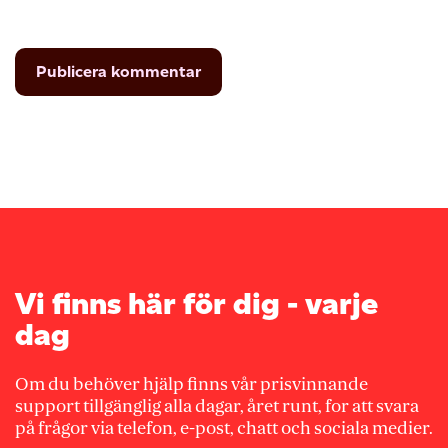
Vi finns här för dig - varje
dag
Om du behöver hjälp finns vår prisvinnande
support tillgänglig alla dagar, året runt, for att svara
på frågor via telefon, e-post, chatt och sociala medier.