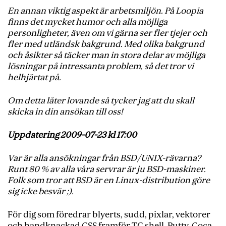
En annan viktig aspekt är arbetsmiljön. På Loopia
finns det mycket humor och alla möjliga
personligheter, även om vi gärna ser fler tjejer och
fler med utländsk bakgrund. Med olika bakgrund
och åsikter så täcker man in stora delar av möjliga
lösningar på intressanta problem, så det tror vi
helhjärtat på.
Om detta låter lovande så tycker jag att du skall
skicka in din ansökan till oss!
Uppdatering 2009-07-23 kl 17:00
Var är alla ansökningar från BSD/UNIX-rävarna?
Runt 80 % av alla våra servrar är ju BSD-maskiner.
Folk som tror att BSD är en Linux-distribution göre
sig icke besvär ;).
För dig som föredrar blyerts, sudd, pixlar, vektorer
och handknackad CSS framför TC shell, Putty, Coca