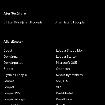
Återförsäljare
Bli återförsäljare till Loopia
Bli affiliate till Loopia
Alla tjänster
Boost
Loopia Sitebuilder
Domännamn
Loopia Starter
Domänpaket
Microsoft 365
E-post
Opencart
Flytta till Loopia
Skicka nyhetsbrev
Joomla
SSL/TLS
LoopAI
VPS
LoopiaDNS
Webbhotell
LoopiaListings
WordPress