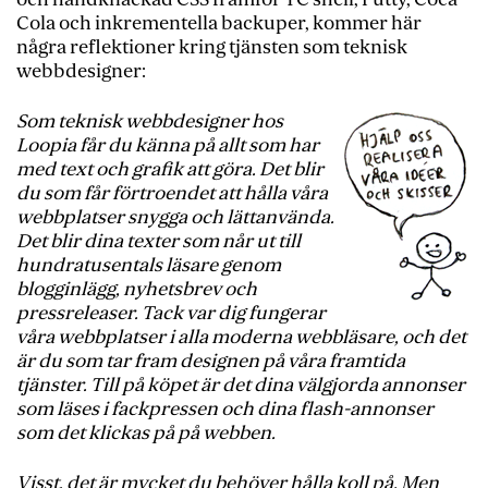
Cola och inkrementella backuper, kommer här
några reflektioner kring tjänsten som teknisk
webbdesigner:
Som teknisk webbdesigner hos
Loopia får du känna på allt som har
med text och grafik att göra. Det blir
du som får förtroendet att hålla våra
webbplatser snygga och lättanvända.
Det blir dina texter som når ut till
hundratusentals läsare genom
blogginlägg, nyhetsbrev och
pressreleaser. Tack var dig fungerar
våra webbplatser i alla moderna webbläsare, och det
är du som tar fram designen på våra framtida
tjänster. Till på köpet är det dina välgjorda annonser
som läses i fackpressen och dina flash-annonser
som det klickas på på webben.
Visst, det är mycket du behöver hålla koll på. Men