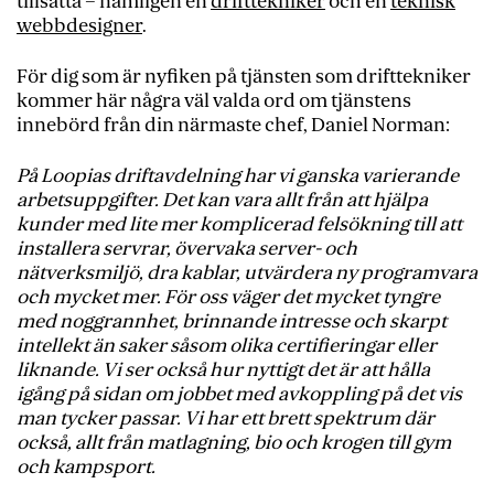
tillsätta – nämligen en
drifttekniker
och en
teknisk
webbdesigner
.
För dig som är nyfiken på tjänsten som drifttekniker
kommer här några väl valda ord om tjänstens
innebörd från din närmaste chef, Daniel Norman:
På Loopias driftavdelning har vi ganska varierande
arbetsuppgifter. Det kan vara allt från att hjälpa
kunder med lite mer komplicerad felsökning till att
installera servrar, övervaka server- och
nätverksmiljö, dra kablar, utvärdera ny programvara
och mycket mer. För oss väger det mycket tyngre
med noggrannhet, brinnande intresse och skarpt
intellekt än saker såsom olika certifieringar eller
liknande. Vi ser också hur nyttigt det är att hålla
igång på sidan om jobbet med avkoppling på det vis
man tycker passar. Vi har ett brett spektrum där
också, allt från matlagning, bio och krogen till gym
och kampsport.