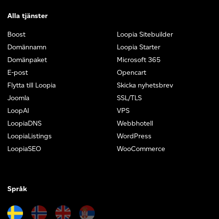
Alla tjänster
Boost
Loopia Sitebuilder
Domännamn
Loopia Starter
Domänpaket
Microsoft 365
E-post
Opencart
Flytta till Loopia
Skicka nyhetsbrev
Joomla
SSL/TLS
LoopAI
VPS
LoopiaDNS
Webbhotell
LoopiaListings
WordPress
LoopiaSEO
WooCommerce
Språk