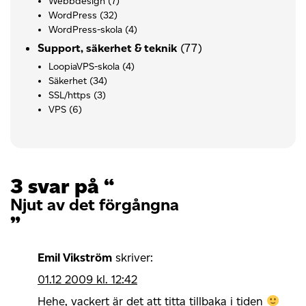
Webbdesign
(7)
WordPress
(32)
WordPress-skola
(4)
(77)
Support, säkerhet & teknik
LoopiaVPS-skola
(4)
Säkerhet
(34)
SSL/https
(3)
VPS
(6)
3 svar på “
Njut av det förgångna
”
Emil Vikström
skriver:
01.12 2009 kl. 12:42
Hehe, vackert är det att titta tillbaka i tiden