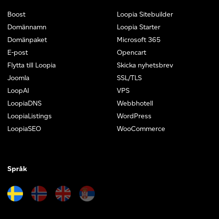
Boost
Loopia Sitebuilder
Domännamn
Loopia Starter
Domänpaket
Microsoft 365
E-post
Opencart
Flytta till Loopia
Skicka nyhetsbrev
Joomla
SSL/TLS
LoopAI
VPS
LoopiaDNS
Webbhotell
LoopiaListings
WordPress
LoopiaSEO
WooCommerce
Språk