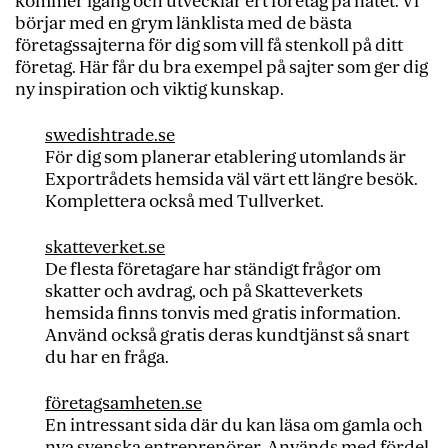
kommer igång och utvecklar ert företag på nätet. Vi
börjar med en grym länklista med de bästa
företagssajterna för dig som vill få stenkoll på ditt
företag. Här får du bra exempel på sajter som ger dig
ny inspiration och viktig kunskap.
swedishtrade.se
För dig som planerar etablering utomlands är
Exportrådets hemsida väl värt ett längre besök.
Komplettera också med Tullverket.
skatteverket.se
De flesta företagare har ständigt frågor om
skatter och avdrag, och på Skatteverkets
hemsida finns tonvis med gratis information.
Använd också gratis deras kundtjänst så snart
du har en fråga.
företagsamheten.se
En intressant sida där du kan läsa om gamla och
nya svenska entreprenörer. Används med fördel