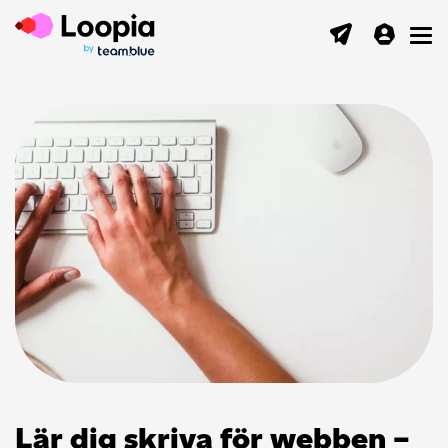
Toggl
Lär dig skriva för webben –