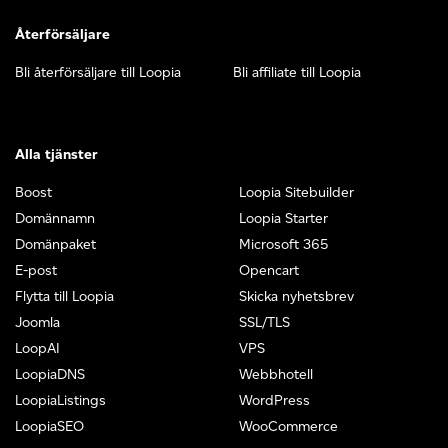
Återförsäljare
Bli återförsäljare till Loopia
Bli affiliate till Loopia
Alla tjänster
Boost
Loopia Sitebuilder
Domännamn
Loopia Starter
Domänpaket
Microsoft 365
E-post
Opencart
Flytta till Loopia
Skicka nyhetsbrev
Joomla
SSL/TLS
LoopAI
VPS
LoopiaDNS
Webbhotell
LoopiaListings
WordPress
LoopiaSEO
WooCommerce