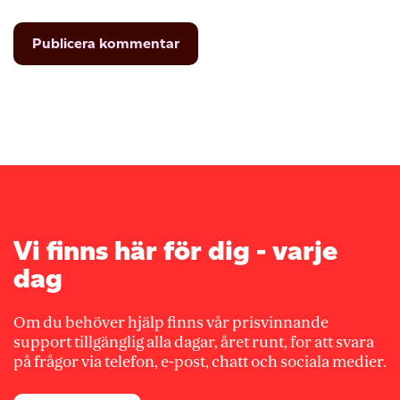
Vi finns här för dig - varje
dag
Om du behöver hjälp finns vår prisvinnande
support tillgänglig alla dagar, året runt, for att svara
på frågor via telefon, e-post, chatt och sociala medier.