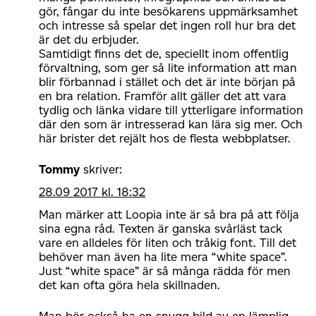
gör, fångar du inte besökarens uppmärksamhet
och intresse så spelar det ingen roll hur bra det
är det du erbjuder.
Samtidigt finns det de, speciellt inom offentlig
förvaltning, som ger så lite information att man
blir förbannad i stället och det är inte början på
en bra relation. Framför allt gäller det att vara
tydlig och länka vidare till ytterligare information
där den som är intresserad kan lära sig mer. Och
här brister det rejält hos de flesta webbplatser.
Tommy
skriver:
28.09 2017 kl. 18:32
Man märker att Loopia inte är så bra på att följa
sina egna råd. Texten är ganska svårläst tack
vare en alldeles för liten och tråkig font. Till det
behöver man även ha lite mera “white space”.
Just “white space” är så många rädda för men
det kan ofta göra hela skillnaden.
Man bör också ha en snygg bild av en lämplig