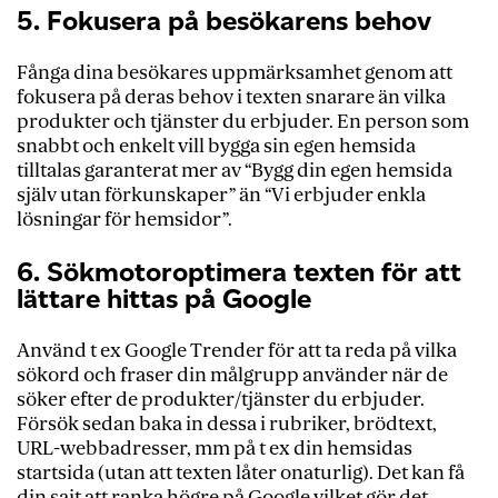
5. Fokusera på besökarens behov
Fånga dina besökares uppmärksamhet genom att
fokusera på deras behov i texten snarare än vilka
produkter och tjänster du erbjuder. En person som
snabbt och enkelt vill bygga sin egen hemsida
tilltalas garanterat mer av “Bygg din egen hemsida
själv utan förkunskaper” än “Vi erbjuder enkla
lösningar för hemsidor”.
6. Sökmotoroptimera texten för att
lättare hittas på Google
Använd t ex Google Trender för att ta reda på vilka
sökord och fraser din målgrupp använder när de
söker efter de produkter/tjänster du erbjuder.
Försök sedan baka in dessa i rubriker, brödtext,
URL-webbadresser, mm på t ex din hemsidas
startsida (utan att texten låter onaturlig). Det kan få
din sajt att ranka högre på Google vilket gör det