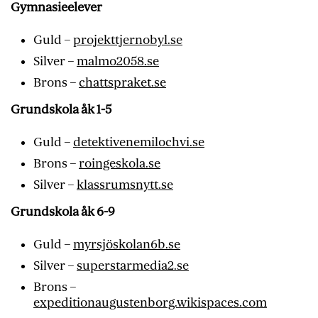
Gymnasieelever
Guld –
projekttjernobyl.se
Silver –
malmo2058.se
Brons –
chattspraket.se
Grundskola åk 1-5
Guld –
detektivenemilochvi.se
Brons –
roingeskola.se
Silver –
klassrumsnytt.se
Grundskola åk 6-9
Guld –
myrsjöskolan6b.se
Silver –
superstarmedia2.se
Brons –
expeditionaugustenborg.wikispaces.com