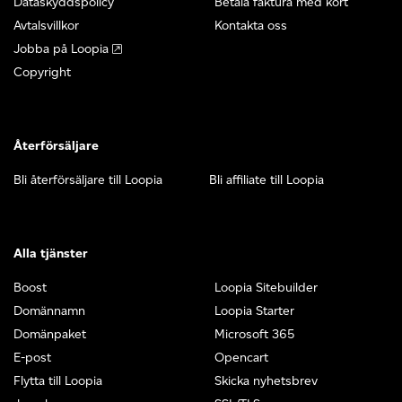
Dataskyddspolicy
Betala faktura med kort
Avtalsvillkor
Kontakta oss
Jobba på Loopia
Copyright
Återförsäljare
Bli återförsäljare till Loopia
Bli affiliate till Loopia
Alla tjänster
Boost
Loopia Sitebuilder
Domännamn
Loopia Starter
Domänpaket
Microsoft 365
E-post
Opencart
Flytta till Loopia
Skicka nyhetsbrev