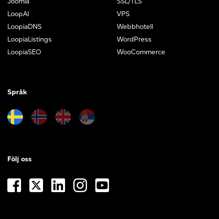
Joomla
SSL/TLS
LoopAI
VPS
LoopiaDNS
Webbhotell
LoopiaListings
WordPress
LoopiaSEO
WooCommerce
Språk
Följ oss