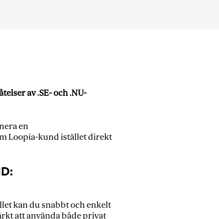
telser av .SE- och .NU-
gnera en
m Loopia-kund istället direkt
ID:
tället kan du snabbt och enkelt
rkt att använda både privat