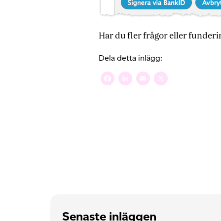
Har du fler frågor eller funde
Dela detta inlägg:
Facebook
LinkedIn
Email
X
Senaste inläggen