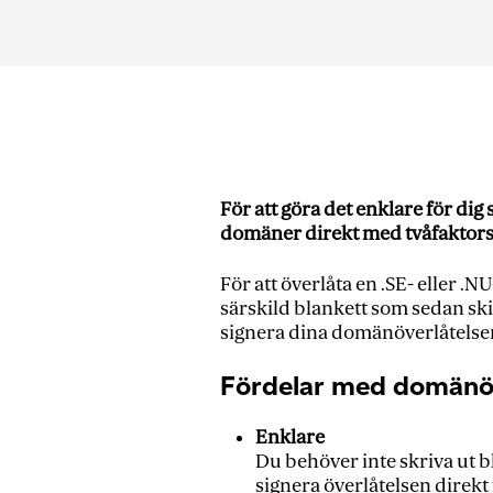
För att göra det enklare för dig
domäner direkt med tvåfaktor
För att överlåta en .SE- eller .
särskild blankett som sedan ski
signera dina domänöverlåtelser
Fördelar med domänöv
Enklare
Du behöver inte skriva ut bl
signera överlåtelsen direk