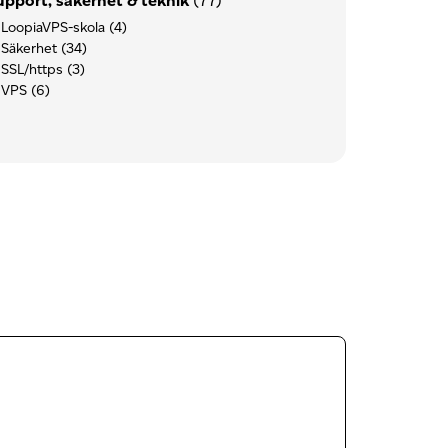
upport, säkerhet & teknik
(77)
LoopiaVPS-skola
(4)
Säkerhet
(34)
SSL/https
(3)
VPS
(6)