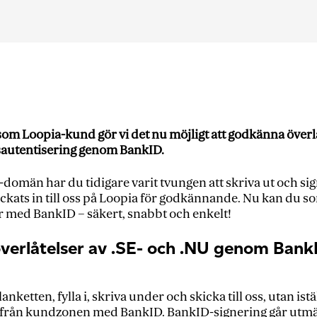
 som Loopia-kund gör vi det nu möjligt att godkänna överlå
sautentisering genom BankID.
NU-domän har du tidigare varit tvungen att skriva ut och si
ckats in till oss på Loopia för godkännande. Nu kan du so
 med BankID – säkert, snabbt och enkelt!
erlåtelser av .SE- och .NU genom Bank
anketten, fylla i, skriva under och skicka till oss, utan is
t från kundzonen med BankID. BankID-signering går utmä