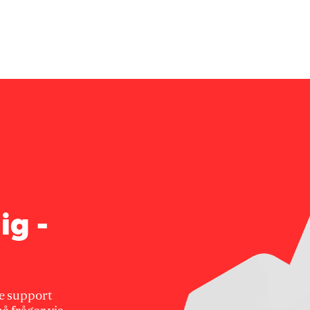
ig -
e support