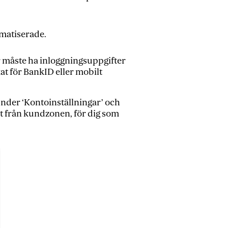
omatiserade.
r måste ha inloggningsuppgifter
at för BankID eller mobilt
nder ‘Kontoinställningar’ och
ut från kundzonen, för dig som