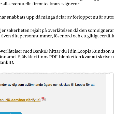
e alla eventuella firmatecknare signerar.
har snabbats upp då många delar av förloppet nu är aut
jer säkerheten rejält på överlåtelsen då den som signera
 även ditt personnummer, lösenord och ett giltigt certifik
verlåtelser med BankID hittar du i din Loopia Kundzon u
ännamn’. Självklart finns PDF-blanketten kvar att skriva 
BankID.