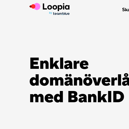
Sk
Enklare
domänöverlå
med BankID