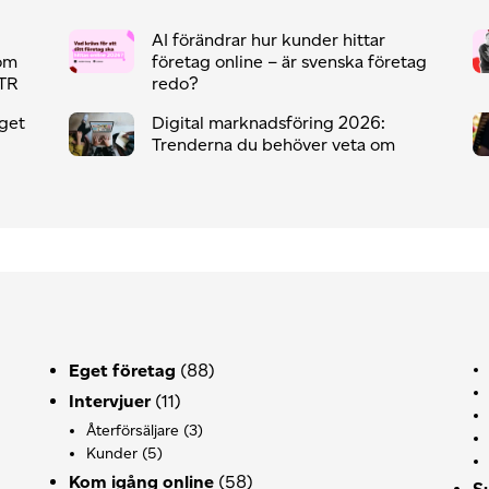
AI förändrar hur kunder hittar
som
företag online – är svenska företag
CTR
redo?
eget
Digital marknadsföring 2026:
Trenderna du behöver veta om
Eget företag
(88)
Intervjuer
(11)
Återförsäljare
(3)
Kunder
(5)
Kom igång online
(58)