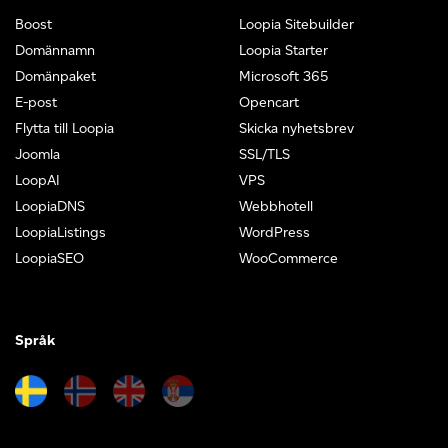
Boost
Loopia Sitebuilder
Domännamn
Loopia Starter
Domänpaket
Microsoft 365
E-post
Opencart
Flytta till Loopia
Skicka nyhetsbrev
Joomla
SSL/TLS
LoopAI
VPS
LoopiaDNS
Webbhotell
LoopiaListings
WordPress
LoopiaSEO
WooCommerce
Språk