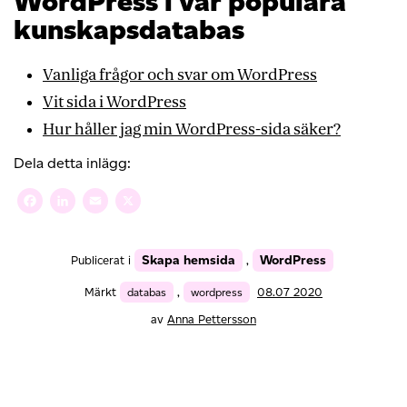
WordPress i vår populära
kunskapsdatabas
Vanliga frågor och svar om WordPress
Vit sida i WordPress
Hur håller jag min WordPress-sida säker?
Dela detta inlägg:
Facebook
LinkedIn
Email
X
Skapa hemsida
WordPress
Publicerat i
,
Märkt
databas
,
wordpress
08.07 2020
av
Anna Pettersson