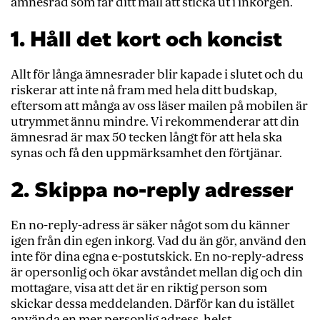
ämnesrad som får ditt mail att sticka ut i inkorgen.
1. Håll det kort och koncist
Allt för långa ämnesrader blir kapade i slutet och du
riskerar att inte nå fram med hela ditt budskap,
eftersom att många av oss läser mailen på mobilen är
utrymmet ännu mindre. Vi rekommenderar att din
ämnesrad är max 50 tecken långt för att hela ska
synas och få den uppmärksamhet den förtjänar.
2. Skippa no-reply adresser
En no-reply-adress är säker något som du känner
igen från din egen inkorg. Vad du än gör, använd den
inte för dina egna e-postutskick. En no-reply-adress
är opersonlig och ökar avståndet mellan dig och din
mottagare, visa att det är en riktig person som
skickar dessa meddelanden. Därför kan du istället
använda en mer personlig adress, helst