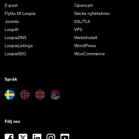
E-post
Opencart
Flytta till Loopia
Skicka nyhetsbrev
Joomla
SSL/TLS
LoopAI
VPS
LoopiaDNS
Webbhotell
LoopiaListings
WordPress
LoopiaSEO
WooCommerce
Språk
Följ oss