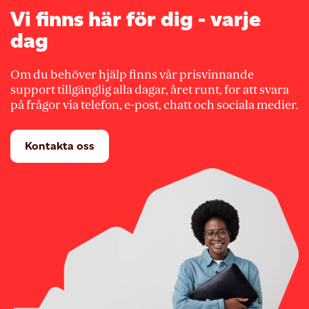
Vi finns här för dig - varje
dag
Om du behöver hjälp finns vår prisvinnande
support tillgänglig alla dagar, året runt, for att svara
på frågor via telefon, e-post, chatt och sociala medier.
Kontakta oss