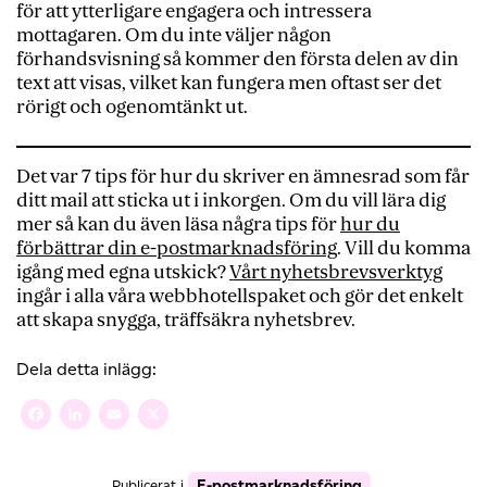
för att ytterligare engagera och intressera
mottagaren. Om du inte väljer någon
förhandsvisning så kommer den första delen av din
text att visas, vilket kan fungera men oftast ser det
rörigt och ogenomtänkt ut.
Det var 7 tips för hur du skriver en ämnesrad som får
ditt mail att sticka ut i inkorgen. Om du vill lära dig
mer så kan du även läsa några tips för
hur du
förbättrar din e-postmarknadsföring
. Vill du komma
igång med egna utskick?
Vårt nyhetsbrevsverktyg
ingår i alla våra webbhotellspaket och gör det enkelt
att skapa snygga, träffsäkra nyhetsbrev.
Dela detta inlägg:
Facebook
LinkedIn
Email
X
E-postmarknadsföring
Publicerat i