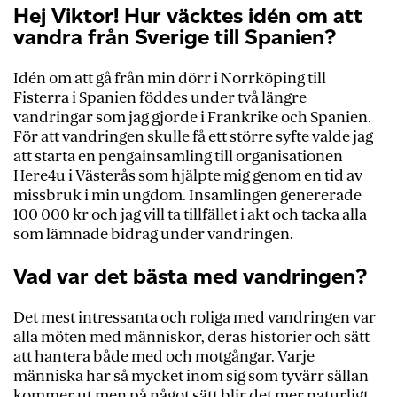
Hej Viktor! Hur väcktes idén om att
vandra från Sverige till Spanien?
Idén om att gå från min dörr i Norrköping till
Fisterra i Spanien föddes under två längre
vandringar som jag gjorde i Frankrike och Spanien.
För att vandringen skulle få ett större syfte valde jag
att starta en pengainsamling till organisationen
Here4u i Västerås som hjälpte mig genom en tid av
missbruk i min ungdom. Insamlingen genererade
100 000 kr och jag vill ta tillfället i akt och tacka alla
som lämnade bidrag under vandringen.
Vad var det bästa med vandringen?
Det mest intressanta och roliga med vandringen var
alla möten med människor, deras historier och sätt
att hantera både med och motgångar. Varje
människa har så mycket inom sig som tyvärr sällan
kommer ut men på något sätt blir det mer naturligt