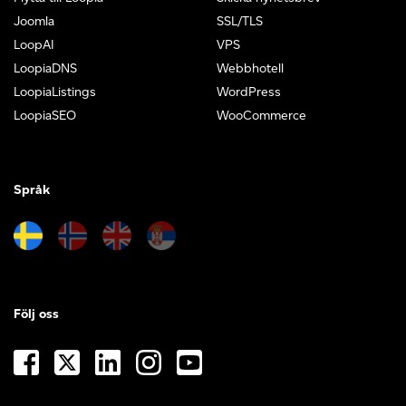
Joomla
SSL/TLS
LoopAI
VPS
LoopiaDNS
Webbhotell
LoopiaListings
WordPress
LoopiaSEO
WooCommerce
Språk
Följ oss