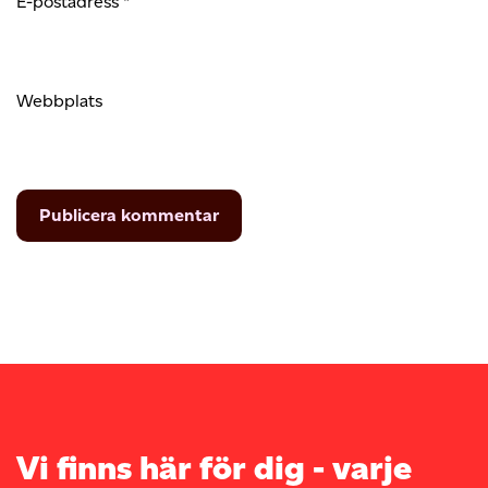
E-postadress
*
Webbplats
Vi finns här för dig - varje