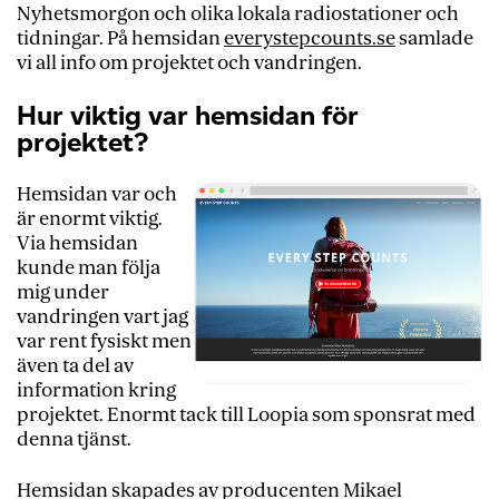
Nyhetsmorgon och olika lokala radiostationer och
tidningar. På hemsidan
everystepcounts.se
samlade
vi all info om projektet och vandringen.
Hur viktig var hemsidan för
projektet?
Hemsidan var och
är enormt viktig.
Via hemsidan
kunde man följa
mig under
vandringen vart jag
var rent fysiskt men
även ta del av
information kring
projektet. Enormt tack till Loopia som sponsrat med
denna tjänst.
Hemsidan skapades av producenten Mikael