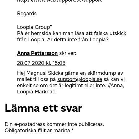
Regards
Loopia Group”
På er hemsida kan man läsa att falska utskick
från Loopia. Är detta inte från Loopia?
Anna Pettersson
skriver:
28.07 2020 kl. 15:05
Hej Magnus! Skicka gärna en skärmdump av
mailet till oss på
support@loopia.se
så kan vi
enkelt se om det är legitimt eller inte. //Anna,
Loopia Marknad
Lämna ett svar
Din e-postadress kommer inte publiceras.
Obligatoriska fält är märkta
*