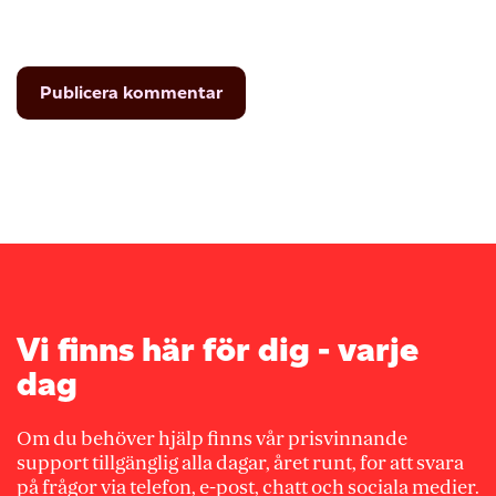
Vi finns här för dig - varje
dag
Om du behöver hjälp finns vår prisvinnande
support tillgänglig alla dagar, året runt, for att svara
på frågor via telefon, e-post, chatt och sociala medier.