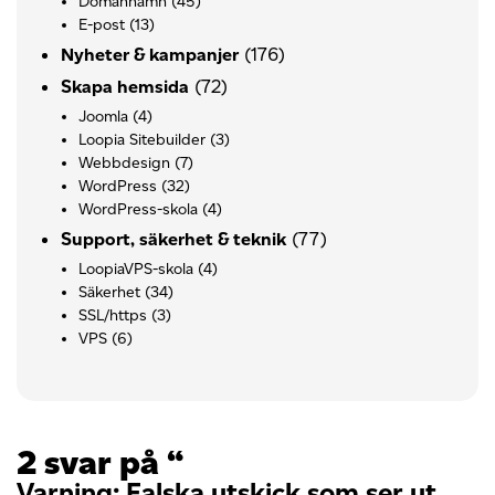
Domännamn
(45)
E-post
(13)
(176)
Nyheter & kampanjer
(72)
Skapa hemsida
Joomla
(4)
Loopia Sitebuilder
(3)
Webbdesign
(7)
WordPress
(32)
WordPress-skola
(4)
(77)
Support, säkerhet & teknik
LoopiaVPS-skola
(4)
Säkerhet
(34)
SSL/https
(3)
VPS
(6)
2 svar på “
Varning: Falska utskick som ser ut