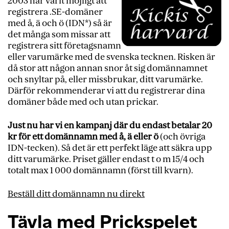
2003 har varit möjligt att
registrera .SE-domäner
med å, ä och ö (IDN*) så är
det många som missar att
registrera sitt företagsnamn
eller varumärke med de svenska tecknen. Risken är
då stor att någon annan snor åt sig domännamnet
och snyltar på, eller missbrukar, ditt varumärke.
Därför rekommenderar vi att du registrerar dina
domäner både med och utan prickar.
Just nu har vi en kampanj där du endast betalar 20
kr för ett domännamn med å, ä eller ö
(och övriga
IDN-tecken). Så det är ett perfekt läge att säkra upp
ditt varumärke. Priset gäller endast t o m 15/4 och
totalt max 1 000 domännamn (först till kvarn).
Beställ ditt domännamn nu direkt
Tävla med Prickspelet