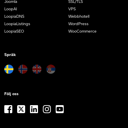
Joomla
SSL/TLS
LoopAI
VPS
LoopiaDNS
Webbhotell
LoopiaListings
WordPress
LoopiaSEO
WooCommerce
Språk
Följ oss