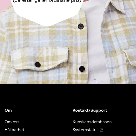
(därefter gäller ordinarie pris)
Om
Kontakt/Support
Om oss
Kunskapsdatabasen
Hållbarhet
Systemstatus