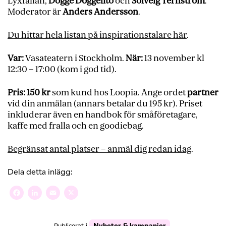
Lyxfällan,
Dogge Doggelito
och
Solveig Ternström
.
Moderator är
Anders Andersson
.
Du hittar hela listan på inspirationstalare här
.
Var:
Vasateatern i Stockholm.
När:
13 november kl
12:30 – 17:00 (kom i god tid).
Pris:
150 kr
som kund hos Loopia. Ange ordet
partner
vid din anmälan (annars betalar du 195 kr). Priset
inkluderar även en handbok för småföretagare,
kaffe med fralla och en goodiebag.
Begränsat antal platser – anmäl dig redan idag
.
Dela detta inlägg:
Facebook
LinkedIn
Email
X
Nyheter & kampanjer
Publicerat i