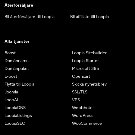
Återförsäljare
Bli återförsäljare till Loopia
Bli affiliate till Loopia
Alla tjänster
Boost
Loopia Sitebuilder
Domännamn
Loopia Starter
Domänpaket
Microsoft 365
E-post
Opencart
Flytta till Loopia
Skicka nyhetsbrev
Joomla
SSL/TLS
LoopAI
VPS
LoopiaDNS
Webbhotell
LoopiaListings
WordPress
LoopiaSEO
WooCommerce