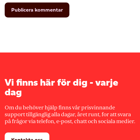
Vi finns här för dig - varje
dag
Om du behöver hjälp finns vår prisvinnande
support tillgänglig alla dagar, året runt, for att svara
på frågor via telefon, e-post, chatt och sociala medier.
Kontakta oss