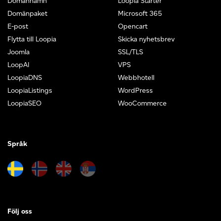
Domännamn
Loopia Starter
Domänpaket
Microsoft 365
E-post
Opencart
Flytta till Loopia
Skicka nyhetsbrev
Joomla
SSL/TLS
LoopAI
VPS
LoopiaDNS
Webbhotell
LoopiaListings
WordPress
LoopiaSEO
WooCommerce
Språk
Följ oss