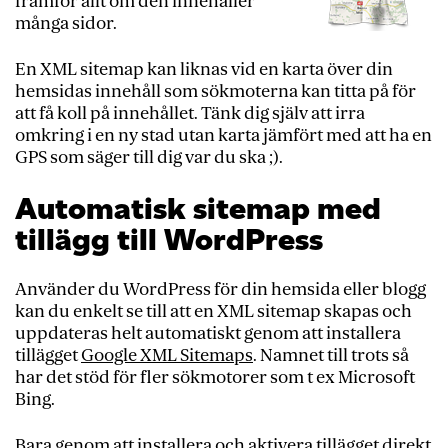
framför allt om den innehåller
många sidor.
En XML sitemap kan liknas vid en karta över din
hemsidas innehåll som sökmoterna kan titta på för
att få koll på innehållet. Tänk dig själv att irra
omkring i en ny stad utan karta jämfört med att ha en
GPS som säger till dig var du ska ;).
Automatisk sitemap med
tillägg till WordPress
Använder du WordPress för din hemsida eller blogg
kan du enkelt se till att en XML sitemap skapas och
uppdateras helt automatiskt genom att installera
tillägget
Google XML Sitemaps
. Namnet till trots så
har det stöd för fler sökmotorer som t ex Microsoft
Bing.
Bara genom att installera och aktivera tillägget direkt